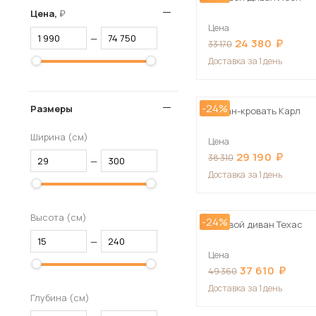
Цена,
Цена
—
24 380
33 170
Доставка
за 1 день
-24%
Размеры
Диван-кровать Карл
Ширина (см)
Цена
29 190
38 310
—
Доставка
за 1 день
Высота (см)
-24%
Угловой диван Техас
—
Цена
37 610
49 360
Доставка
за 1 день
Глубина (см)