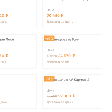
Цена
20
30 480
1 день
Доставка
за 1 день
-40%
ван Леон
Диван-кровать Тони
Цена
80
24 370
40 620
1 день
Доставка
за 1 день
-28%
ин
Диван выкатной Кармен-2
Цена
22 000
30 460
1 день
Доставка
за 1 день