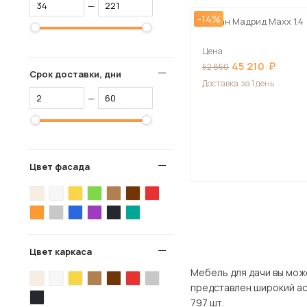
—
-14%
Диван Мадрид Maxx 1,4
Цена
45 210
52 850
Срок доставки, дни
Доставка
за 1 день
—
Цвет фасада
Цвет каркаса
Мебель для дачи вы можете купи
представлен широкий ассортимент това
797 шт.