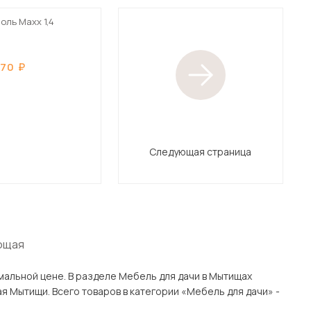
оль Maxx 1,4
870
Следующая страница
ющая
ь для дачи в Мытищах
и» -