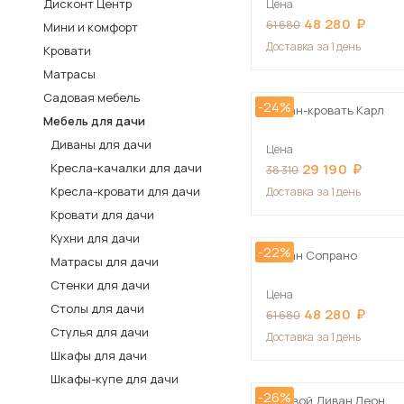
Дисконт Центр
Цена
48 280
Столы и стулья
61 680
Мини и комфорт
Доставка
за 1 день
Кровати
Шкафы и стеллажи
Пос
Матрасы
Комоды и тумбы
Садовая мебель
-24%
Вешалки и обувницы
Диван-кровать Карл
Мебель для дачи
Гарнитуры
Диваны для дачи
Цена
Кресла-качалки для дачи
29 190
38 310
Кресла-кровати для дачи
Доставка
за 1 день
Кровати для дачи
Кухни для дачи
-22%
Диван Сопрано
Матрасы для дачи
Стенки для дачи
Цена
Столы для дачи
48 280
61 680
Стулья для дачи
Доставка
за 1 день
Шкафы для дачи
Шкафы-купе для дачи
-26%
Угловой Диван Леон