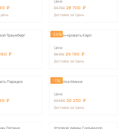
Цена
Сначала дорогие
90
28 700
39 750
1 день
Доставка
за 1 день
-24%
вой Траумберг
Диван-кровать Карл
 мебель для гостиных
Цена
990
29 190
38 310
Доставка
за 1 день
-1%
ать Парадиз
Кушетка Микке
Цена
90
20 230
20 530
Доставка
за 1 день
ван Латина
Угловой диван Сальвадор