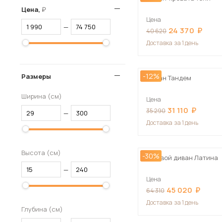
Цена,
Цена
—
24 370
40 620
Доставка
за 1 день
-12%
Размеры
Диван Тандем
Ширина (см)
Цена
31 110
35 290
—
Доставка
за 1 день
Высота (см)
-30%
Угловой диван Латина
—
Цена
45 020
64 310
Доставка
за 1 день
Глубина (см)