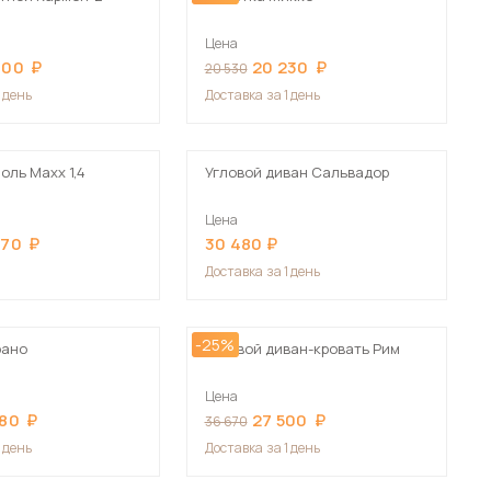
Цена
000
20 230
20 530
1 день
Доставка
за 1 день
оль Maxx 1,4
Угловой диван Сальвадор
Цена
870
30 480
Доставка
за 1 день
-25%
рано
Угловой диван-кровать Рим
Цена
280
27 500
36 670
1 день
Доставка
за 1 день