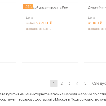
-25%
Угловой диван-кровать Рим
Диван Фил
Цена
Цена
27 500
31 100
36 670
Доставка
за 1 день
Доставка
за 
1
2
3
4
5
Следу
ть в нашем интернет-магазине мебели MebelVia по оптимальной цене. В разделе Мебель
ров с доставкой в Москве и Подмосковью, включая Хотьково. Всего товаров в категории «Мебель для д