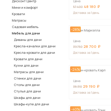
Дисконт Центр
Цена
48 180
Столы и стулья
57 400
Мини и комфорт
Доставка
за 1 день
Кровати
Шкафы и стеллажи
Пос
Матрасы
Комоды и тумбы
Садовая мебель
-28%
Вешалки и обувницы
Диван Мариэлла
Мебель для дачи
Гарнитуры
Диваны для дачи
Цена
Кресла-качалки для дачи
28 700
39 750
Кресла-кровати для дачи
Доставка
за 1 день
Кровати для дачи
Кухни для дачи
-24%
Диван-кровать Карл
Матрасы для дачи
Стенки для дачи
Цена
Столы для дачи
29 190
38 310
Стулья для дачи
Доставка
за 1 день
Шкафы для дачи
Шкафы-купе для дачи
-40%
Диван-кровать Тони