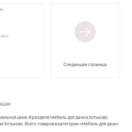
ин
1 день
Следующая страница
ющая
 для дачи в Хотьково
ачи»