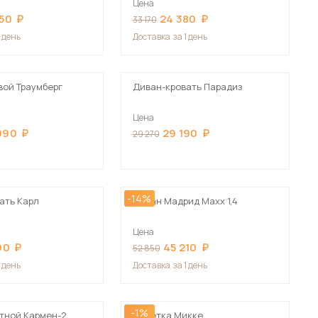
Цена
Сначала дорогие
850
24 380
33 170
1 день
Доставка
за 1 день
вой Траумберг
Диван-кровать Парадиз
 мебель для гостиных
Цена
990
29 190
29 270
-14%
ать Карл
Диван Мадрид Maxx 1,4
Цена
90
45 210
52 850
1 день
Доставка
за 1 день
-1%
тной Кармен-2
Кушетка Микке