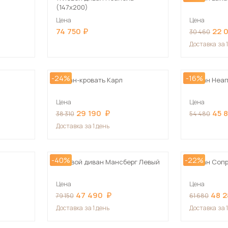
(147х200)
Цена
Цена
74 750
22 
30 460
Доставка
за 
-24%
-16%
Диван-кровать Карл
Диван Неап
Цена
Цена
29 190
45 
38 310
54 480
Доставка
за 1 день
-40%
-22%
Угловой диван Мансберг Левый
Диван Соп
Цена
Цена
47 490
48 
79 150
61 680
Доставка
за 1 день
Доставка
за 