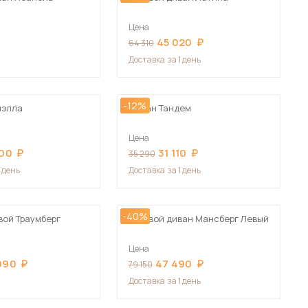
Цена
45 020
64 310
Доставка
за 1 день
-12%
иэлла
Диван Тандем
Цена
700
31 110
35 290
1 день
Доставка
за 1 день
-40%
вой Траумберг
Угловой диван Мансберг Левый
Цена
990
47 490
79 150
Доставка
за 1 день