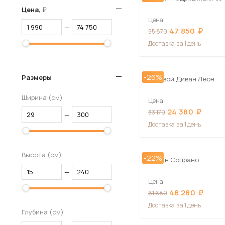
Цена,
Цена
—
47 850
55 870
Доставка
за 1 день
-26%
Размеры
Угловой Диван Леон
Ширина (см)
Цена
24 380
33 170
—
Доставка
за 1 день
Высота (см)
-22%
Диван Сопрано
—
Цена
48 280
61 680
Доставка
за 1 день
Глубина (см)