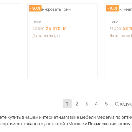
-40%
-16%
Диван-кровать Тони
Диван Неап
Цена
Цена
24 370
48 1
40 620
57 400
Доставка
за 1 день
Доставка
за 
1
2
3
4
5
Следу
ть в нашем интернет-магазине мебели MebelVia по оптимальной цене. В разделе Мебель
ров с доставкой в Москве и Подмосковью, включая Протвино. Всего товаров в категории «Мебель для д