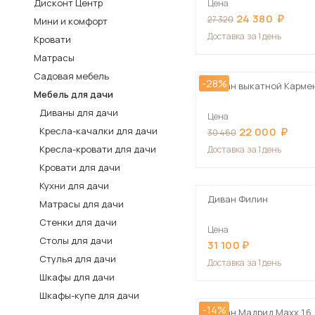
Дисконт Центр
Цена
24 380
Столы и стулья
27 320
Мини и комфорт
Доставка
за 1 день
Кровати
Шкафы и стеллажи
Пос
Матрасы
Комоды и тумбы
Садовая мебель
-28%
Вешалки и обувницы
Диван выкатной Карме
Мебель для дачи
Гарнитуры
Диваны для дачи
Цена
Кресла-качалки для дачи
22 000
30 460
Кресла-кровати для дачи
Доставка
за 1 день
Кровати для дачи
Кухни для дачи
Диван Филин
Матрасы для дачи
Стенки для дачи
Цена
Столы для дачи
31 100
Стулья для дачи
Доставка
за 1 день
Шкафы для дачи
Шкафы-купе для дачи
-14%
Диван Мадрид Maxx 1,6