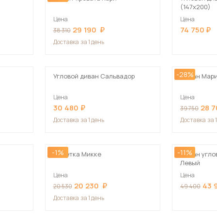
(147х200)
Цена
Цена
29 190
74 750
38 310
Доставка
за 1 день
-28%
Угловой диван Сальвадор
Диван Мар
Цена
Цена
30 480
28 
39 750
Доставка
за 1 день
Доставка
за 
-1%
-11%
Кушетка Микке
Диван угло
Левый
Цена
Цена
20 230
43 
20 530
49 400
Доставка
за 1 день