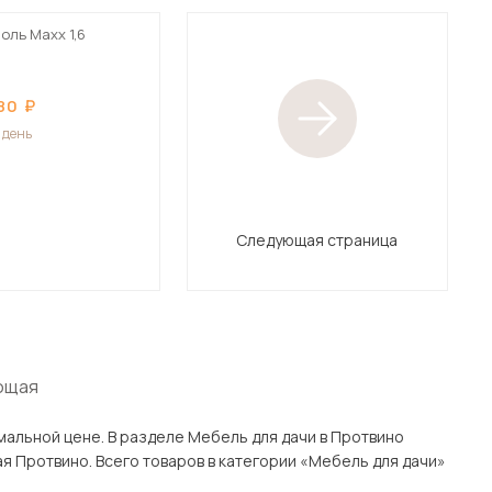
оль Maxx 1,6
80
1 день
Следующая страница
ющая
 для дачи в Протвино
ачи»