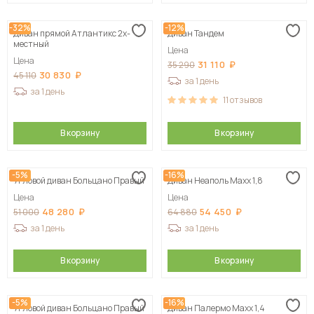
-32%
-12%
Диван прямой Атлантикс 2х-
Диван Тандем
местный
Цена
Цена
31 110
35 290
30 830
45 110
за 1 день
за 1 день
11
отзывов
В корзину
В корзину
-5%
-16%
Угловой диван Больцано Правый
Диван Неаполь Maxx 1,8
Цена
Цена
48 280
54 450
51 000
64 880
за 1 день
за 1 день
В корзину
В корзину
-5%
-16%
Угловой диван Больцано Правый
Диван Палермо Maxx 1,4