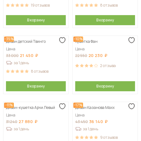
19
отзывов
8
отзывов
В корзину
В корзину
-35%
-10%
Диван детский Твинго
Кушетка Фан
Цена
Цена
21 450
20 230
33 000
22 550
за 1 день
2
отзыва
8
отзывов
В корзину
В корзину
-11%
-17%
Диван-кушетка Арчи Левый
Диван Казанова Maxx
Цена
Цена
27 880
36 140
31 240
43 450
за 1 день
за 1 день
9
отзывов