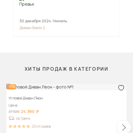
30 декабря 2024
,
Нинель
21 
Диван Бали 2
Див
ХИТЫ ПРОДАЖ В КАТЕГОРИИ
-11%
Угловой Диван Леон
Цена
24 380
27 320
за 1 день
20
отзывов