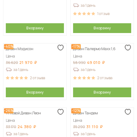
за 1 день
1
отзыв
В корзину
В корзину
-40%
-17%
Диван Мэдисон
Диван Палермо Maxx 1,6
Цена
Цена
21 970
49 010
36 620
58 990
за 1 день
за 1 день
2
отзыва
2
отзыва
В корзину
В корзину
-26%
-12%
Угловой Диван Леон
Диван Тандем
Цена
Цена
24 380
31 110
33 170
35 290
за 1 день
за 1 день