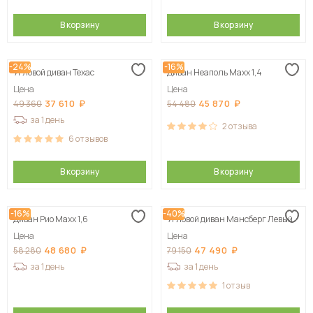
В корзину
В корзину
-24%
-16%
Угловой диван Техас
Диван Неаполь Maxx 1,4
Цена
Цена
37 610
45 870
49 360
54 480
за 1 день
2
отзыва
6
отзывов
В корзину
В корзину
-16%
-40%
Диван Рио Maxx 1,6
Угловой диван Мансберг Левый
Цена
Цена
48 680
47 490
58 280
79 150
за 1 день
за 1 день
1
отзыв