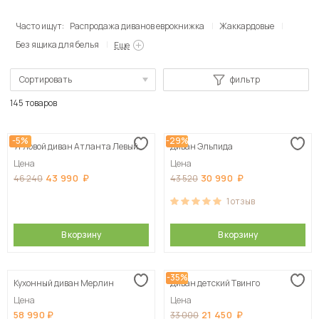
Часто ищут:
Распродажа диванов еврокнижка
Жаккардовые
Без ящика для белья
Еще
Сортировать
фильтр
По популярности
145 товаров
Сначала дешевые
-5%
-29%
Угловой диван Атланта Левый
Диван Эльпида
Сначала дорогие
Цена
Цена
43 990
30 990
46 240
43 520
1
отзыв
В корзину
В корзину
-35%
Кухонный диван Мерлин
Диван детский Твинго
Цена
Цена
58 990
21 450
33 000