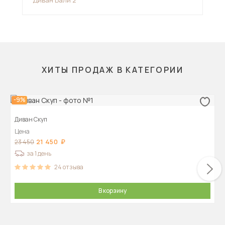
Диван Бали 2
Див
ХИТЫ ПРОДАЖ В КАТЕГОРИИ
-9%
Диван Скуп
Цена
21 450
23 450
за 1 день
24
отзыва
В корзину