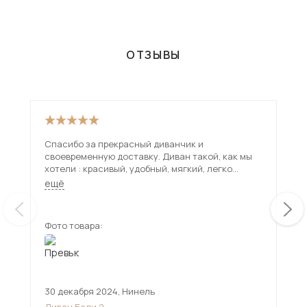
ОТЗЫВЫ
Спасибо за прекрасный диванчик и
Див
своевременную доставку. Диван такой, как мы
чер
хотели : красивый, удобный, мягкий, легко
раб
раскладывается. Очень благородный цвет. Ящик
на 
ещё
ещ
для белья - большой и удобный. По доставке:
ком
менеджеры всё время на связи, водители
Дос
приехали вовремя, собрали диван за 15 минут,
пр
Фото товара:
Фот
вежливые, аккуратные.
30 декабря 2024
,
Нинель
21 