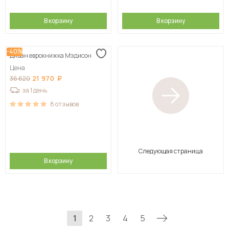
В корзину
В корзину
-40%
Диван еврокнижка Мэдисон
Цена
21 970
36 620
за 1 день
8
отзывов
Следующая страница
В корзину
1
2
3
4
5