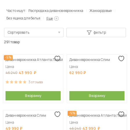
Часто ищут:
Распродажа диванов еврокнижка
Жаккардовые
Без ящика для белья
Еще
Сортировать
фильтр
По популярности
291 товар
Сначала дешевые
-5%
Диван еврокнижка Атланта Левый
Диван еврокнижка Слим
Сначала дорогие
Цена
Цена
43 990
62 990
46 240
3
отзыва
В корзину
В корзину
-5%
Диван еврокнижка Слим
Диван еврокнижка Атланта Левый
Цена
Цена
49 990
43 990
46 240