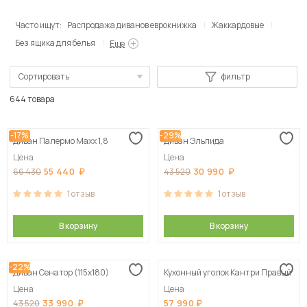
Часто ищут:
Распродажа диванов еврокнижка
Жаккардовые
Без ящика для белья
Еще
Сортировать
фильтр
По популярности
644 товара
Сначала дешевые
-17%
-29%
Диван Палермо Maxx 1,8
Диван Эльпида
Сначала дорогие
Цена
Цена
55 440
30 990
66 430
43 520
1
отзыв
1
отзыв
В корзину
В корзину
-22%
Диван Сенатор (115х180)
Кухонный уголок Кантри Правый
Цена
Цена
33 990
57 990
43 520