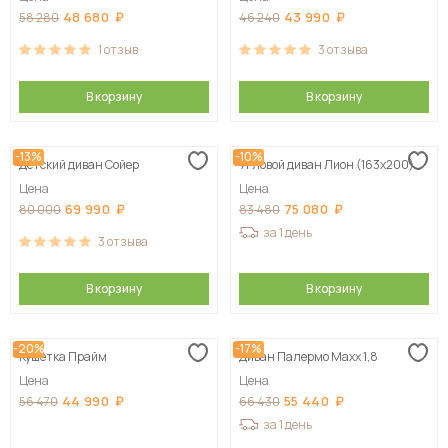
48 680
43 990
58 280
46 240
1
отзыв
3
отзыва
В корзину
В корзину
-13%
-10%
Детский диван Сойер
Угловой диван Лион (163х200)
Цена
Цена
69 990
75 080
80 000
83 480
за 1 день
3
отзыва
В корзину
В корзину
-20%
-17%
Кушетка Прайм
Диван Палермо Maxx 1,8
Цена
Цена
44 990
55 440
56 470
66 430
за 1 день