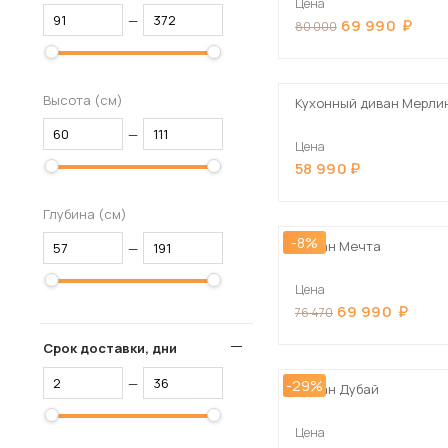
Цена
—
69 990
80 000
Высота (см)
Кухонный диван Мерли
—
Цена
58 990
Глубина (см)
-8%
Диван Мечта
—
Цена
69 990
76 470
Срок доставки, дни
—
-29%
Диван Дубай
Цена