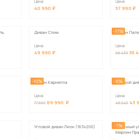
Цена
Цена
Посмотреть все шкафы
40 990
57 990
Посмотреть все кровати
мотреть все кухни и столовые группы
Все товары распродажи
Посмотреть все диваны
-17%
ль
Диван Слим
Диван Пале
Цена
Цена
Посмотреть всю
49 990
55 
66 430
-10%
-5%
Диван Карнелла
Угловой ди
Цена
Цена
69 990
43 
77 650
46 240
-7%
Угловой диван Лион (163х200)
Кухонный у
Мерлин Пр