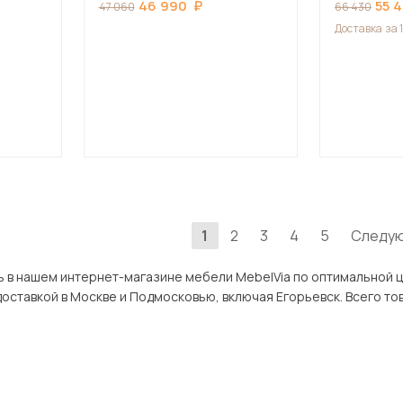
46 990
55 
47 060
66 430
Доставка
за 
1
2
3
4
5
Следу
тернет-магазине мебели MebelVia по оптимальной цене. В разделе Диваны в Егорьевске представле
ассортимент товаров с доставкой в Москве и