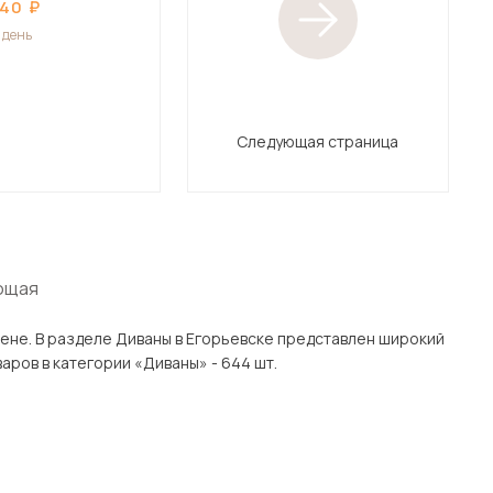
440
1 день
Следующая страница
ющая
н широкий
 Подмосковью, включая Егорьевск. Всего товаров в категории «Диваны» - 644 шт.