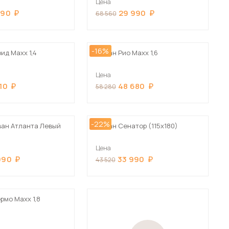
Цена
990
29 990
68 560
-16%
ид Maxx 1,4
Диван Рио Maxx 1,6
Цена
10
48 680
58 280
-22%
ван Атланта Левый
Диван Сенатор (115х180)
Цена
990
33 990
43 520
рмо Maxx 1,8