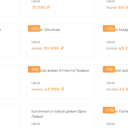
Цена
Цена
75 080
69 
75 290
-29%
-14%
н
Диван Эльпида
Диван Мадр
Цена
Цена
30 990
45 2
43 520
52 850
-5%
-5%
Угловой диван Атланта Правый
Угловой ди
Цена
Цена
43 990
43 
46 240
46 240
-17%
Кухонный угловой диван Бриз
Диван Пале
Левый
Цена
Цена