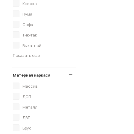
Книжка
Пума
Софа
Тик-так
Выкатной
Показать еще
Материал каркаса
Массив
ДСП
Металл
ДВП
Брус