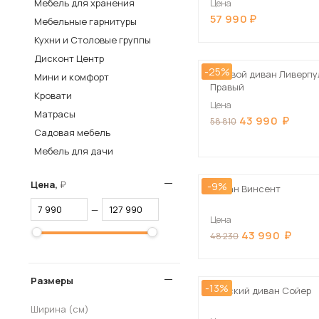
Мебель для хранения
Цена
57 990
Столы и стулья
Мебельные гарнитуры
Кухни и Столовые группы
Шкафы и стеллажи
Пос
Дисконт Центр
Комоды и тумбы
-25%
Угловой диван Ливерпу
Мини и комфорт
Вешалки и обувницы
Правый
Кровати
Цена
Гарнитуры
Матрасы
43 990
58 810
Садовая мебель
Мебель для дачи
Цена,
-9%
Диван Винсент
—
Цена
43 990
48 230
Размеры
-13%
Детский диван Сойер
Ширина (см)