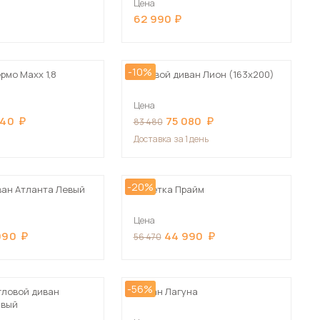
Цена
Сначала дорогие
62 990
-10%
рмо Maxx 1,8
Угловой диван Лион (163х200)
Цена
 мебель для гостиных
440
75 080
83 480
Доставка
за 1 день
-20%
ван Атланта Левый
Кушетка Прайм
Цена
990
44 990
56 470
-56%
гловой диван
Диван Лагуна
авый