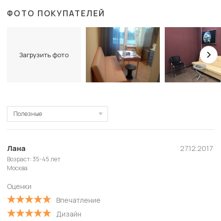
ФОТО ПОКУПАТЕЛЕЙ
Загрузить фото
Полезные
Полезные
Новые
Лана
27.12.2017
Возраст: 35-45 лет
Старые
Москва
С высокой оценкой
Оценки
С низкой оценкой
Впечатление
Дизайн