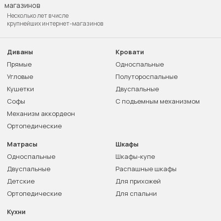
Несколько лет в числе
крупнейших интернет-магазинов
Диваны
Кровати
Прямые
Односпальные
Угловые
Полутороспальные
Кушетки
Двуспальные
Софы
С подъемным механизмом
Механизм аккордеон
Ортопедические
Матрасы
Шкафы
Односпальные
Шкафы-купе
Двуспальные
Распашные шкафы
Детские
Для прихожей
Ортопедические
Для спальни
Кухни