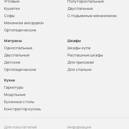
Угловые
Полутороспальные
Кушетки
Двуспальные
Софы
С подъемным механизмом
Механизм аккордеон
Ортопедические
Матрасы
Шкафы
Односпальные
Шкафы-купе
Двуспальные
Распашные шкафы
Детские
Для прихожей
Ортопедические
Для спальни
Кухни
Гарнитуры
Модульные
Кухонные столы
Конструктор кухонь
Для покупателей
Информация