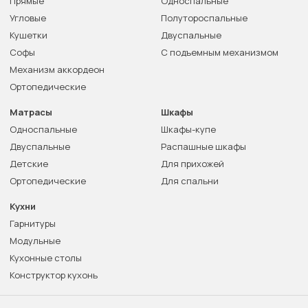
Прямые
Односпальные
Угловые
Полутороспальные
Кушетки
Двуспальные
Софы
С подъемным механизмом
Механизм аккордеон
Ортопедические
Матрасы
Шкафы
Односпальные
Шкафы-купе
Двуспальные
Распашные шкафы
Детские
Для прихожей
Ортопедические
Для спальни
Кухни
Гарнитуры
Модульные
Кухонные столы
Конструктор кухонь