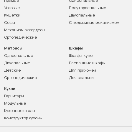
Прямые
Односпальные
Угловые
Полутороспальные
Кушетки
Двуспальные
Софы
С подъемным механизмом
Механизм аккордеон
Ортопедические
Матрасы
Шкафы
Односпальные
Шкафы-купе
Двуспальные
Распашные шкафы
Детские
Для прихожей
Ортопедические
Для спальни
Кухни
Гарнитуры
Модульные
Кухонные столы
Конструктор кухонь