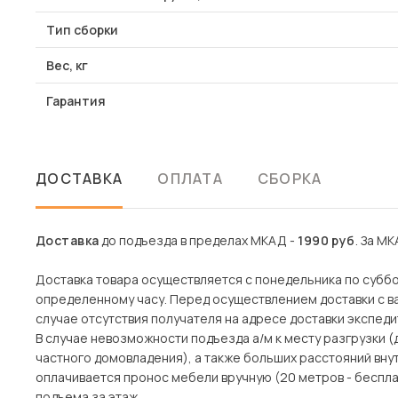
Тип сборки
Вес, кг
Гарантия
ДОСТАВКА
ОПЛАТА
СБОРКА
Доставка
до подъезда в пределах МКАД -
1990 руб
. За МК
Доставка товара осуществляется с понедельника по субботу
определенному часу. Перед осуществлением доставки с ва
случае отсутствия получателя на адресе доставки экспеди
В случае невозможности подъезда а/м к месту разгрузки 
частного домовладения), а также больших расстояний вн
оплачивается пронос мебели вручную (20 метров - беспла
подъема за этаж.