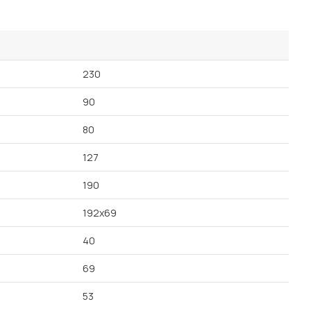
Посмотреть все шкафы
Посмотреть все кровати
мотреть все кухни и столовые группы
Все товары распродажи
Посмотреть все диваны
230
90
Посмотреть всю
80
127
190
192х69
40
69
53