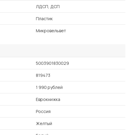
ЛДСП, ДСП
Пластик
Микровельвет
5003901830029
819473
1 990 рублей
Еврокнижка
Россия
Желтый