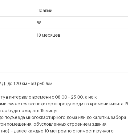
Правый
88
18 месяцев
АД: до 120 км - 50 руб./км
 в интервале времени с 08:00 - 23:00, а не к
ми свяжется экспедитор и предупредит о времени визита. В
тор будет ожидать 15 минут.
(до подъезда многоквартирного дома или до калитки/забора
утри помещения, обусловленных строением здания,
тно) – далее каждые 10 метров по стоимости ручного