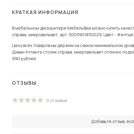
КРАТКАЯ ИНФОРМАЦИЯ
В мебельном дискаунтере МебельВиа можно купить качест
справа, микровельвет, арт. 5003901830029. Цвет - Желтый.
Цену всех товаров мы держим на самом минимальном уровне
Диван Атланта столик справа, микровельвет отлично подойд
990 рублей.
ОТЗЫВЫ
0 отзывов
Добавьте отзыв, есл