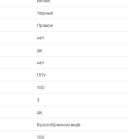
Белый
Черный
Правое
нет
да
нет
ППУ
100
3
да
В разобранном виде
100