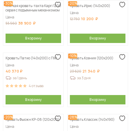
-30%
-20%
Мягкая кровать-тахта Kapri 1200
Кровать Ирис (140х200)
Сначала дорогие
серая c подъемным механизмом
Цена
Цена
10 200
12 750
38 900
55 560
В корзину
В корзину
-10%
Кровать Патио (140х200) с ПМ
Кровать Ксения (120х200)
Цена
Цена
40 370
21 340
23 620
за 1 день
за 3 дня
4
отзыва
В корзину
В корзину
-20%
-28%
Кровать Фьюжн КР-08 (120х200)
Кровать Классик (140х190)
Цена
Цена