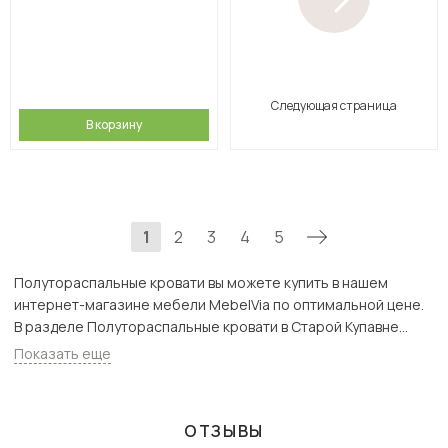
Следующая страница
В корзину
1
2
3
4
5
Полутораспальные кровати вы можете купить в нашем
интернет-магазине мебели MebelVia по оптимальной цене.
В разделе Полутораспальные кровати в Старой Купавне
представлен широкий ассортимент товаров с доставкой в
Показать еще
Москве и Подмосковью, включая Старая Купавна. Всего
товаров в категории «Полутораспальные кровати» - 852 шт.
ОТЗЫВЫ