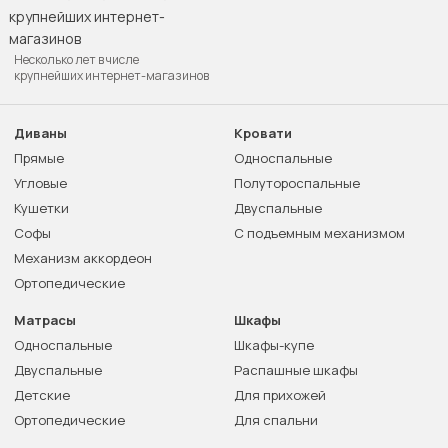
Несколько лет в числе
крупнейших интернет-магазинов
Диваны
Кровати
Прямые
Односпальные
Угловые
Полутороспальные
Кушетки
Двуспальные
Софы
С подъемным механизмом
Механизм аккордеон
Ортопедические
Матрасы
Шкафы
Односпальные
Шкафы-купе
Двуспальные
Распашные шкафы
Детские
Для прихожей
Ортопедические
Для спальни