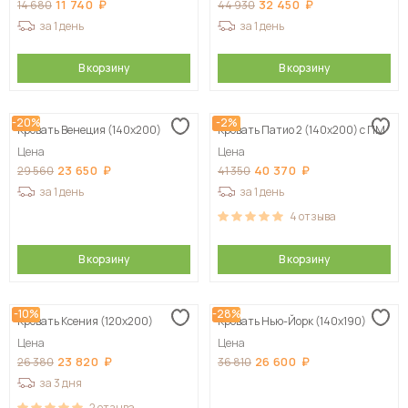
11 740
32 450
14 680
44 930
за 1 день
за 1 день
В корзину
В корзину
-20%
-2%
Кровать Венеция (140х200)
Кровать Патио 2 (140х200) с ПМ
Цена
Цена
23 650
40 370
29 560
41 350
за 1 день
за 1 день
4
отзыва
В корзину
В корзину
-10%
-28%
Кровать Ксения (120х200)
Кровать Нью-Йорк (140х190)
Цена
Цена
23 820
26 600
26 380
36 810
за 3 дня
2
отзыва