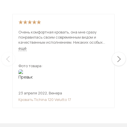
Очень комфортная кровать, она мне сразу
Сра
понравилась своим современным видом и
цве
качественным исполнением. Никаких особых
проблем в этой мебели не заметила, ребёнок
ещё
доволен. Рекомендую.
Фото товара:
Фот
23 апреля 2022
,
Венера
2 о
Кровать Tichina 120 Velutto 17
Кро