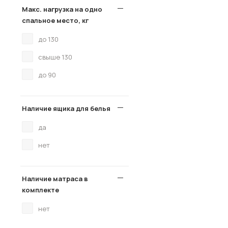
Макс. нагрузка на одно
спальное место, кг
до 130
свыше 130
до 90
Наличие ящика для белья
да
нет
Наличие матраса в
комплекте
нет