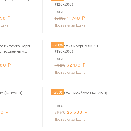
(120х200)
Цена
650
11 740
14 680
1 день
Доставка
за 1 день
-20%
ать-тахта Kapri
Кровать Ливорно ЛКР-1
 c подъемным
(140х200)
м
Цена
900
32 170
40 210
Доставка
за 1 день
-28%
ис (140х200)
Кровать Нью-Йорк (140х190)
Цена
00
26 600
36 810
Доставка
за 1 день