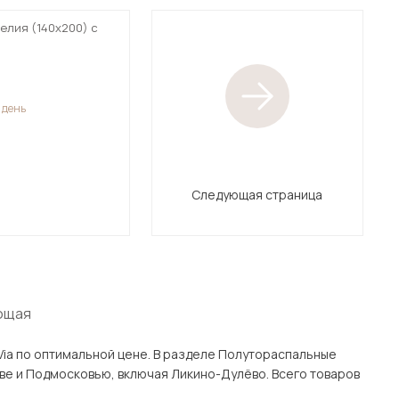
елия (140х200) с
1 день
Следующая страница
ющая
не. В разделе Полутораспальные
ючая Ликино-Дулёво. Всего товаров