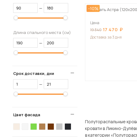
—
-10%
Кровать Астра (120х20
Цена
17 470
19 340
Длина спального места (см)
Доставка
за 3 дня
—
Срок доставки, дни
—
Цвет фасада
Полутораспальные кровати вы
кровати в Ликино-Дулёво пред
в категории «Полуторасп