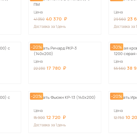
ПМ
Цена
Цена
40 370
23 
41 350
29 560
Доставка
за 1 день
Доставка
за 
-20%
-30%
00) с
Кровать Ричард РКР-3
Мягкая кров
(140х200)
1200 серая
механизмо
Цена
Цена
17 780
38 
22 230
55 560
-20%
-20%
00) с
Кровать Фьюжн КР-13 (140х200)
Кровать Ир
Цена
Цена
12 720
10 2
15 900
12 750
Доставка
за 1 день