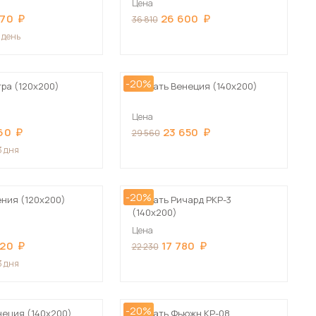
Цена
Сначала дорогие
070
26 600
36 810
1 день
-20%
тра (120х200)
Кровать Венеция (140х200)
 мебель для гостиных
Цена
60
23 650
29 560
3 дня
-20%
ения (120х200)
Кровать Ричард РКР-3
(140х200)
Цена
820
17 780
22 230
3 дня
-20%
неция (140х200)
Кровать Фьюжн КР-08