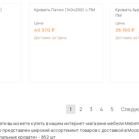
0)
Кровать Патио (140х200) с ПМ
Кровать Аур
ПМ
Цена
Цена
40 370
36 150
Доставка
за 1 день
Доставка
за 
1
2
3
4
5
Следу
 можете купить в нашем интернет-магазине мебели MebelVia по оптимальной це
ставлен широкий ассортимент товаров с доставкой в Москве и Подмосковью, вкл
альные кровати» - 852 шт.