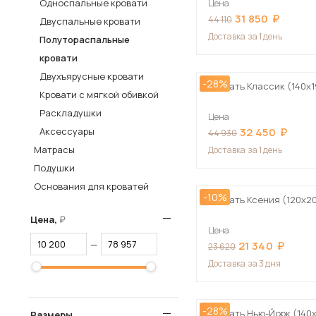
Односпальные кровати
Цена
31 850
Столы и стулья
44 110
Двуспальные кровати
Доставка
за 1 день
Полутораспальные
Шкафы и стеллажи
Пос
кровати
Комоды и тумбы
Двухъярусные кровати
-28%
Вешалки и обувницы
Кровать Классик (140х1
Кровати с мягкой обивкой
Гарнитуры
Раскладушки
Цена
Аксессуары
32 450
44 930
Матрасы
Доставка
за 1 день
Подушки
Основания для кроватей
-10%
Кровать Ксения (120х2
Цена,
Цена
—
21 340
23 620
Доставка
за 3 дня
-28%
Кровать Нью-Йорк (140
Размеры