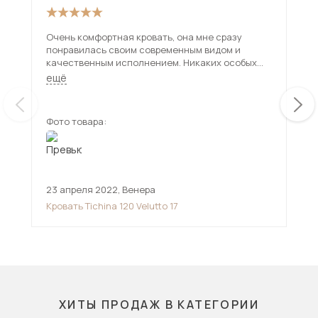
Очень комфортная кровать, она мне сразу
Сра
понравилась своим современным видом и
цве
качественным исполнением. Никаких особых
проблем в этой мебели не заметила, ребёнок
ещё
доволен. Рекомендую.
Фото товара:
Фот
23 апреля 2022
,
Венера
2 о
Кровать Tichina 120 Velutto 17
Кро
ХИТЫ ПРОДАЖ В КАТЕГОРИИ