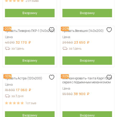
2
отзыва
В корзину
В корзину
-20%
-20%
Кровать Ливорно ЛКР-1 (140х200)
Кровать Венеция (140х200)
Цена
Цена
32 170
23 650
40 210
29 560
за 1 день
за 1 день
В корзину
В корзину
-10%
-30%
Кровать Астра (120х200)
Мягкая кровать-тахта Kapri 1200
серая c подъемным механизмом
Цена
Цена
17 060
18 890
38 900
55 560
за 3 дня
1
отзыв
В корзину
В корзину