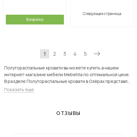
Следующая страница
В корзину
1
2
3
4
5
Полутораспальные кровати вы можете купить в нашем
интернет-магазине мебели MebelVia по оптимальной цене.
В разделе Полутораспальные кровати в Озёрах представлен
широкий ассортимент товаров с доставкой в Москве и
Показать еще
Подмосковью, включая Озёры. Всего товаров в категории
«Полутораспальные кровати» - 852 шт.
ОТЗЫВЫ