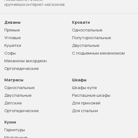
крупнейших интернет-магазинов
Диваны
Кровати
Прямые
Односпальные
Угловые
Полутороспальные
Кушетки
Двуспальные
Софы
С подъемным механизмом
Механизм аккордеон
Ортопедические
Матрасы
Шкафы
Односпальные
Шкафы-купе
Двуспальные
Распашные шкафы
Детские
Для прихожей
Ортопедические
Для спальни
Кухни
Гарнитуры
Модульные