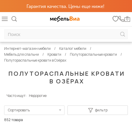
Гарантия качества. Цены еще ниже!
0
Интернет-магазин мебели
Каталог мебели
Мебель для спальни
Кровати
Полутораспальные кровати
Полутораспальные кровати в Озёрах
ПОЛУТОРАСПАЛЬНЫЕ КРОВАТИ
В ОЗЁРАХ
Часто ищут:
Недорогие
Сортировать
фильтр
По популярности
852 товара
Сначала дешевые