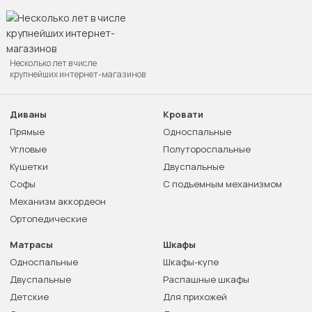
Несколько лет в числе
крупнейших интернет-магазинов
Диваны
Кровати
Прямые
Односпальные
Угловые
Полутороспальные
Кушетки
Двуспальные
Софы
С подъемным механизмом
Механизм аккордеон
Ортопедические
Матрасы
Шкафы
Односпальные
Шкафы-купе
Двуспальные
Распашные шкафы
Детские
Для прихожей