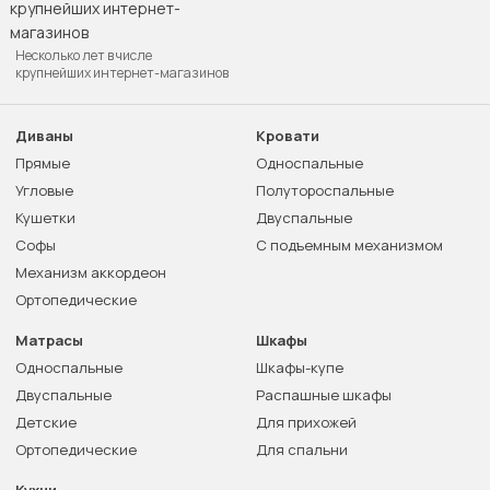
Несколько лет в числе
крупнейших интернет-магазинов
Диваны
Кровати
Прямые
Односпальные
Угловые
Полутороспальные
Кушетки
Двуспальные
Софы
С подъемным механизмом
Механизм аккордеон
Ортопедические
Матрасы
Шкафы
Односпальные
Шкафы-купе
Двуспальные
Распашные шкафы
Детские
Для прихожей
Ортопедические
Для спальни
Кухни