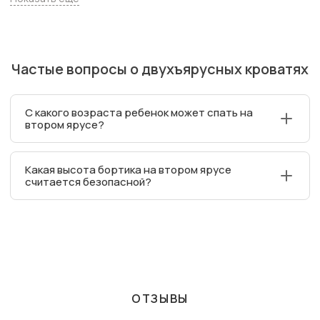
включая Электроугли. Всего товаров в категории
«Двухъярусные кровати» - 275 шт.
Частые вопросы о двухъярусных кроватях
С какого возраста ребенок может спать на
втором ярусе?
Педиатры и производители рекомендуют
Какая высота бортика на втором ярусе
использовать второй ярус для детей от 6 лет. Главное
считается безопасной?
условие — ребенок должен уверенно и
самостоятельно спускаться и подниматься по
Согласно ГОСТ, безопасная высота бортика должна
лестнице, в том числе ночью.
быть не менее 30 см от поверхности матраса.
Убедитесь, что выбранный вами матрас не "съедает"
защитную высоту бортика.
ОТЗЫВЫ