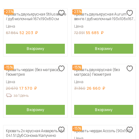
Сначала дешевые
-23%
-23%
Кровать двухъярусная Stilus венге
Кровать двухъярусная Aurum
Сначала дорогие
/ дуб молочный 167х190х80 см
венге / дуб молочный 193х108х167
см
Цена
Цена
52 203
55 685
67 864
72 391
В корзину
В корзину
-15%
-15%
Кровать-чердак (без матраса)
Кровать двухярусная (без
Геометрия
матраса) Геометрия
Цена
Цена
17 570
26 660
20 670
31 360
за 1 день
В корзину
В корзину
-15%
Кровать 2х ярусная Акварель НМ
Кровать-чердак Ассоль (90х190)
041.51 Дуб Сонома/Капучино
Цена