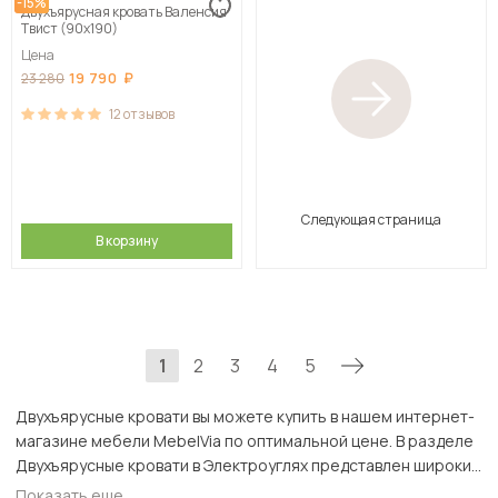
-15%
Двухъярусная кровать Валенсия
Твист (90х190)
Цена
19 790
23 280
12
отзывов
Следующая страница
В корзину
1
2
3
4
5
Двухъярусные кровати вы можете купить в нашем интернет-
магазине мебели MebelVia по оптимальной цене. В разделе
Двухъярусные кровати в Электроуглях представлен широкий
ассортимент товаров с доставкой в Москве и Подмосковью,
Показать еще