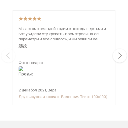
Мы летом командой ходим в походы с детьми и
Хор
вот увидели эту кровать, посмотрели на ее
мно
параметры и все сошлось, и мы решили ее
про
купить, это можно, сказать, удача, теперь много
цве
ещё
ещ
барахла тащить не придется, а все будет
быс
аккуратно.
Фото товара:
Фот
2 декабря 2021
,
Вера
31 
Двухъярусная кровать Валенсия Твист (90х190)
Дву
(90