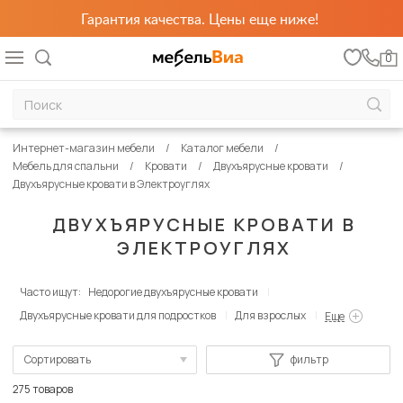
Гарантия качества. Цены еще ниже!
0
Интернет-магазин мебели
Каталог мебели
Мебель для спальни
Кровати
Двухъярусные кровати
Двухъярусные кровати в Электроуглях
ДВУХЪЯРУСНЫЕ КРОВАТИ В
ЭЛЕКТРОУГЛЯХ
Часто ищут:
Недорогие двухъярусные кровати
Двухъярусные кровати для подростков
Для взрослых
Еще
Сортировать
фильтр
По популярности
275 товаров