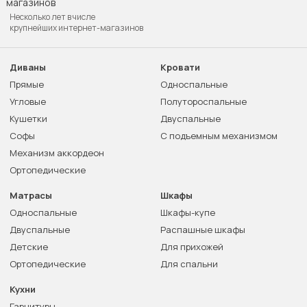
Несколько лет в числе
крупнейших интернет-магазинов
Диваны
Кровати
Прямые
Односпальные
Угловые
Полутороспальные
Кушетки
Двуспальные
Софы
С подъемным механизмом
Механизм аккордеон
Ортопедические
Матрасы
Шкафы
Односпальные
Шкафы-купе
Двуспальные
Распашные шкафы
Детские
Для прихожей
Ортопедические
Для спальни
Кухни
Гарнитуры