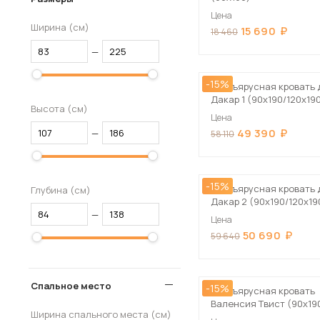
Цена
Ширина (см)
15 690
18 460
—
-15%
Двухъярусная кровать 
Дакар 1 (90х190/120х19
Высота (см)
Цена
49 390
—
58 110
-15%
Двухъярусная кровать 
Глубина (см)
Дакар 2 (90х190/120х19
—
Цена
50 690
59 640
Спальное место
-15%
Двухъярусная кровать
Валенсия Твист (90х19
Ширина спального места (см)