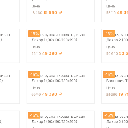
Цена
Цена
15 690
49 3
18 460
58 110
-15%
-15%
диван
Двухъярусная кровать диван
Двухъярусн
0)
Дакар 1 (90х190/120х190)
Дакар 2 (90
Цена
Цена
49 390
50 
58 110
59 640
-15%
-15%
диван
Двухъярусная кровать диван
Двухъярусн
0)
Дакар 1 (90х190/120х190)
Валенсия Т
Цена
Цена
49 390
19 
58 110
23 280
-15%
-15%
Двухъярусная кровать диван
Двухъярусн
0)
Дакар 1 (90х190/120х190)
Дакар 2 (90