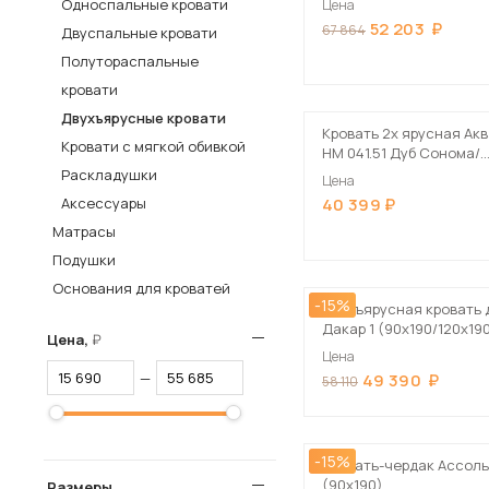
Односпальные кровати
Цена
52 203
Столы и стулья
67 864
Двуспальные кровати
Полутораспальные
Шкафы и стеллажи
Пос
кровати
Комоды и тумбы
Двухъярусные кровати
Вешалки и обувницы
Кровать 2х ярусная Ак
Кровати с мягкой обивкой
НМ 041.51 Дуб Сонома/
Гарнитуры
Капучино
Раскладушки
Цена
Аксессуары
40 399
Матрасы
Подушки
Основания для кроватей
-15%
Двухъярусная кровать 
Дакар 1 (90х190/120х19
Цена,
Цена
—
49 390
58 110
-15%
Кровать-чердак Ассоль
(90х190)
Размеры