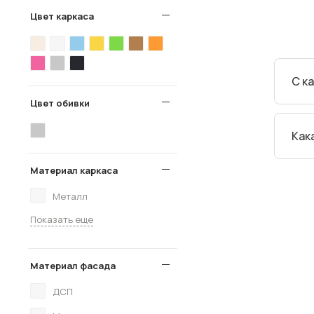
Цвет каркаса
С к
Цвет обивки
Педи
Как
ребе
Материал каркаса
Согл
Убед
Металл
Показать еще
Материал фасада
ДСП