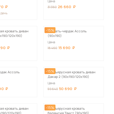
Цена
Сначала дорогие
70
26 660
31 360
1 день
-15%
ая кровать диван
Кровать-чердак Ассоль
х190/120х190)
(90х190)
 мебель для гостиных
Цена
690
15 690
18 460
-15%
рдак Ассоль
Двухъярусная кровать диван
Дакар 2 (90х190/120х190)
Цена
90
50 690
59 640
-15%
ая кровать диван
Двухъярусная кровать
х190/120х190)
Валенсия Твист (90х190)