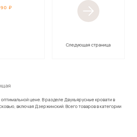
690
Следующая страница
ющая
еле Двухъярусные кровати в
о товаров в категории