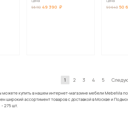
Цена
Цена
49 390
50 
58 110
59 640
1
2
3
4
5
Следу
е купить в нашем интернет-магазине мебели MebelVia по оптимальной цене. В разд
 ассортимент товаров с доставкой в Москве и Подмосковью, включая Дзержинский. Всег
- 275 шт.