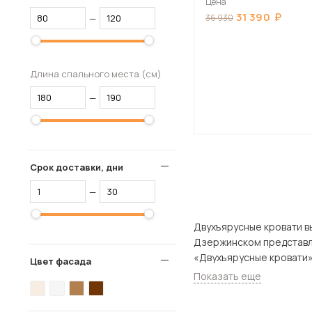
Цена
31 390
—
36 930
Длина спального места (см)
—
Срок доставки, дни
—
Двухъярусные кровати вы может
Дзержинском представлен широкий
«Двухъярусные кровати» 
Цвет фасада
Показать еще