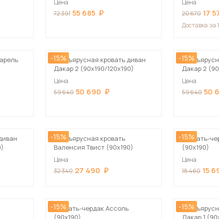
Цена
Цена
Посмотреть все шкафы
55 685
17 5
72 391
20 670
Посмотреть все кровати
Доставка
за 
мотреть все кухни и столовые группы
Все товары распродажи
Посмотреть все диваны
-15%
-15%
варель
Двухъярусная кровать диван
Двухъярусн
Дакар 2 (90х190/120х190)
Дакар 2 (90
Посмотреть всю
Цена
Цена
50 690
50 
59 640
59 640
-15%
-15%
диван
Двухъярусная кровать
Кровать-че
0)
Валенсия Твист (90х190)
(90х190)
Цена
Цена
27 490
15 6
32 340
18 460
-15%
-15%
Кровать-чердак Ассоль
Двухъярусн
(90х190)
Дакар 1 (90