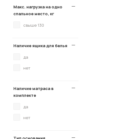
Макс. нагрузка на одно
спальное место, кг
свыше 130
Наличие ящика для белья
да
нет
Наличие матраса в
комплекте
да
нет
Тип основания