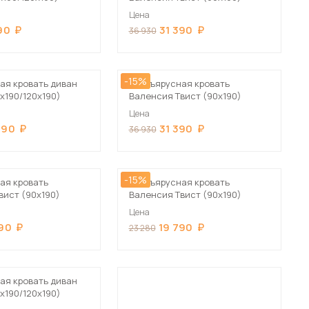
Цена
90
31 390
36 930
-15%
ая кровать диван
Двухъярусная кровать
х190/120х190)
Валенсия Твист (90х190)
Цена
690
31 390
36 930
-15%
ая кровать
Двухъярусная кровать
вист (90х190)
Валенсия Твист (90х190)
Цена
790
19 790
23 280
ая кровать диван
х190/120х190)