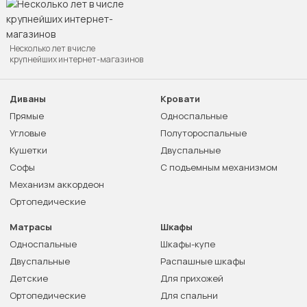
Несколько лет в числе
крупнейших интернет-магазинов
Диваны
Кровати
Прямые
Односпальные
Угловые
Полутороспальные
Кушетки
Двуспальные
Софы
С подъемным механизмом
Механизм аккордеон
Ортопедические
Матрасы
Шкафы
Односпальные
Шкафы-купе
Двуспальные
Распашные шкафы
Детские
Для прихожей
Ортопедические
Для спальни