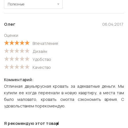
Полезные
Полезные
Новые
Олег
06.04.2017
Старые
Оценки
С высокой оценкой
Впечатление
С низкой оценкой
Дизайн
Удобство
Качество
Комментарий:
Отличная двухъярусная кровать за адекватные деньги. Мы
купили ее когда переехали в новую квартиру, а места там
было маловато, кровать смогла сэкономить время. С
удовольствием порекомендую.
Я рекомендую этот товар