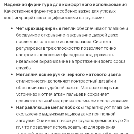
Надежная фурнитура для комфортного использования
Качественная фурнитура особенно важна для угловых
конфигураций с их специфическими нагрузками:
Четырехшарнирные петли
обеспечивают плавное и
бесшумное открывание-закрывание дверей даже
после многолетнего использования. Система
регулировки в трех плоскостях позволяет точно
настроить положение фасадов и поддерживать
идеальное выравнивание на протяжении всего срока
службы.
Металлические ручки черного матового цвета
стилистически дополняют контрастный дизайн и
обеспечивают удобный захват. Матовое покрытие
устойчиво к отпечаткам пальцев и сохраняет
привлекательный вид при интенсивном использовании.
Направляющие металлобоксы
гарантируют плавное
скольжение выдвижных ящиков даже при полной
загрузке. Они имеют высокую грузоподъемность до 25
кг, что позволяет использовать их для хранения
тяжелой посуды, кухонных принадлежностей и запасов