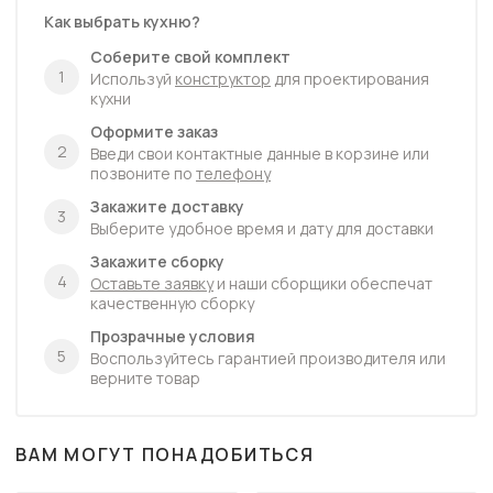
Как выбрать кухню?
Столешница 305*60 R9 1U 5270 Дуб
классический
Соберите свой комплект
В наличии
1
Используй
конструктор
для проектирования
6770
кухни
Оформите заказ
2
Введи свои контактные данные в корзине или
позвоните по
телефону
Закажите доставку
3
Выберите удобное время и дату для доставки
Закажите сборку
4
Оставьте заявку
и наши сборщики обеспечат
качественную сборку
Прозрачные условия
5
Воспользуйтесь гарантией производителя или
верните товар
ВАМ МОГУТ ПОНАДОБИТЬСЯ