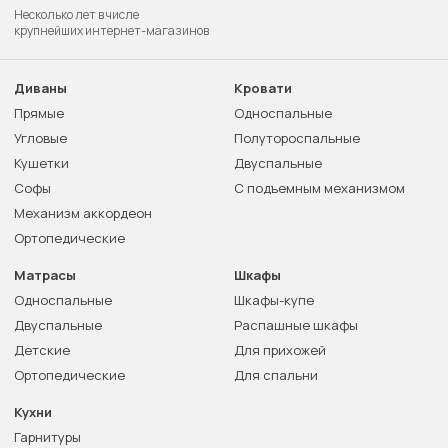
Несколько лет в числе
крупнейших интернет-магазинов
Диваны
Кровати
Прямые
Односпальные
Угловые
Полутороспальные
Кушетки
Двуспальные
Софы
С подъемным механизмом
Механизм аккордеон
Ортопедические
Матрасы
Шкафы
Односпальные
Шкафы-купе
Двуспальные
Распашные шкафы
Детские
Для прихожей
Ортопедические
Для спальни
Кухни
Гарнитуры