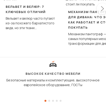
ВЕЛЬВЕТ И ВЕЛЮР: 7
КЛЮЧЕВЫХ ОТЛИЧИЙ
МЕХАНИЗМ ПАНТОГ
ДЛЯ ДИВАНА: ЧТО Э
Вельвет и велюр часто путают
КАК РАБОТАЕТ И С
из-за похожего бархатистого
ПОКУПАТЬ
вида, но эти ткани
фундаментально различаются
Механизм пантограф —
по структуре, составу и
самых популярных мех
технологии производства.
трансформации для ди
Его ещё называют «тик
«шагающей еврокнижк
сиденье не выкатывает
полу, а приподнимаетс
«перешагивает» вперё
дугообразной траекто
ВЫСОКОЕ КАЧЕСТВО МЕБЕЛИ
Безопасные материалы и комплектующие, высокоточное
европейское оборудование, ГОСТы