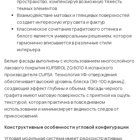
пространство, компенсируя возможную тяжесть
темных элементов
Взаимодействие матовых и глянцевых поверхностей
создает интересную игру света и фактур
Классическое сочетание графитового оттенка и
белого является универсальным решением, которое
гармонично вписывается в различные стили
интерьера
Белые фасады выполнены с использованием многослойного
лакового покрытия KUPSIROL ZQ 6010 A испанского
производителя CUPSA. Технология УФ-отверждения
обеспечивает высокий уровень блеска (90-100 единиц),
создающий эффект глубины и объема. Фасады черного
графита имеют матовую поверхность с приятной на ощупь
текстурой, которая практична в повседневном
использовании и минимизирует видимость следов от
прикосновений.
Конструктивные особенности угловой конфигурации
Угловая модульная система имеет ряд конструктивных