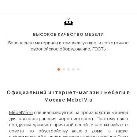
Его ещё называют «тик
«шагающей еврокнижк
сиденье не выкатывает
полу, а приподнимаетс
«перешагивает» вперё
дугообразной траекто
ВЫСОКОЕ КАЧЕСТВО МЕБЕЛИ
Безопасные материалы и комплектующие, высокоточное
европейское оборудование, ГОСТы
Официальный интернет-магазин мебели в
Москве MebelVia
MebelVia.ru
специализируется на производстве мебели
для распространения через интернет. Поэтому наша
продукция удивляет приятной ценой. У нас вы найдете
советы по обустройству вашего дома, а также
информацию об акциях и скидках нашего магазина. Рады