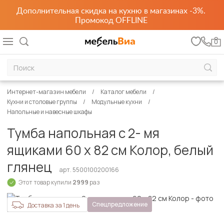
Дополнительная скидка на кухню в магазинах -3%.
Промокод OFFLINE
0
Интернет-магазин мебели
Каталог мебели
Кухни и столовые группы
Модульные кухни
Напольные и навесные шкафы
Тумба напольная с 2- мя
ящиками 60 х 82 см Колор, белый
глянец
арт. 5500100200166
Этот товар купили
2999
раз
Спецпредложение
Доставка за 1 день