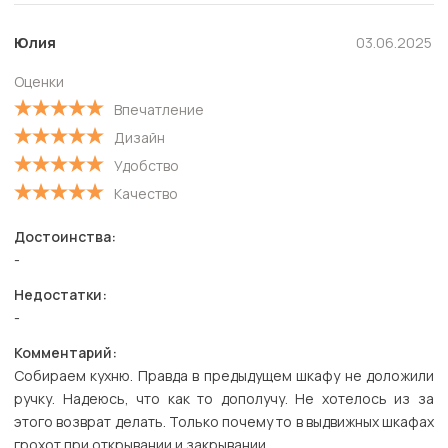
Полезные
Новые
Юлия
03.06.2025
Старые
Оценки
С высокой оценкой
Впечатление
С низкой оценкой
Дизайн
Удобство
Качество
Достоинства:
-
Недостатки:
-
Комментарий:
Собираем кухню. Правда в предыдущем шкафу не доложили
ручку. Надеюсь, что как то дополучу. Не хотелось из за
этого возврат делать. Только почему то в выдвижных шкафах
грохот при открывании и закрывании