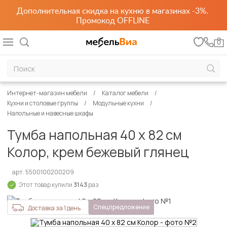
Дополнительная скидка на кухню в магазинах -3%.
Промокод OFFLINE
0
Интернет-магазин мебели
Каталог мебели
Кухни и столовые группы
Модульные кухни
Напольные и навесные шкафы
Тумба напольная 40 х 82 см
Колор, крем бежевый глянец
арт. 5500100200209
Этот товар купили
3143
раз
Спецпредложение
Доставка за 1 день