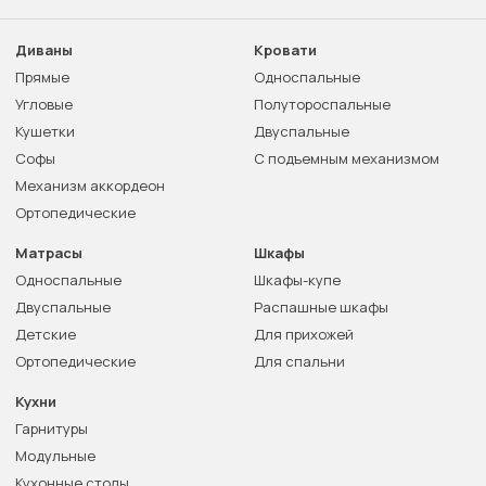
Диваны
Кровати
Прямые
Односпальные
Угловые
Полутороспальные
Кушетки
Двуспальные
Софы
С подъемным механизмом
Механизм аккордеон
Ортопедические
Матрасы
Шкафы
Односпальные
Шкафы-купе
Двуспальные
Распашные шкафы
Детские
Для прихожей
Ортопедические
Для спальни
Кухни
Гарнитуры
Модульные
Кухонные столы