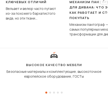
КЛЮЧЕВЫХ ОТЛИЧИЙ
МЕХАНИЗМ ПАНТОГ
ДЛЯ ДИВАНА: ЧТО Э
Вельвет и велюр часто путают
КАК РАБОТАЕТ И С
из-за похожего бархатистого
ПОКУПАТЬ
вида, но эти ткани
фундаментально различаются
Механизм пантограф —
по структуре, составу и
самых популярных мех
технологии производства.
трансформации для ди
Его ещё называют «тик
«шагающей еврокнижк
сиденье не выкатывает
полу, а приподнимаетс
«перешагивает» вперё
дугообразной траекто
ВЫСОКОЕ КАЧЕСТВО МЕБЕЛИ
Безопасные материалы и комплектующие, высокоточное
европейское оборудование, ГОСТы