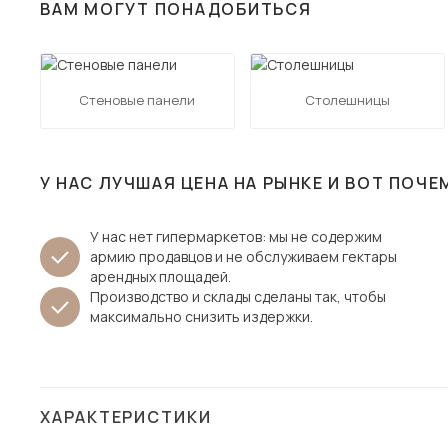
ВАМ МОГУТ ПОНАДОБИТЬСЯ
Столы и стулья
Шкафы и стеллажи
Пос
Комоды и тумбы
Стеновые панели
Столешницы
Вешалки и обувницы
Гарнитуры
У НАС ЛУЧШАЯ ЦЕНА НА РЫНКЕ И ВОТ ПОЧЕ
У нас нет гипермаркетов: мы не содержим
армию продавцов и не обслуживаем гектары
арендных площадей.
Производство и склады сделаны так, чтобы
максимально снизить издержки.
ХАРАКТЕРИСТИКИ