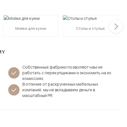
Посмотреть все шкафы
Посмотреть все кровати
мотреть все кухни и столовые группы
Все товары распродажи
Посмотреть все диваны
Мойки для кухни
Столы и стулья
Посмотреть всю
МУ
Собственные фабрики позволяют нам не
работать с перекупщиками и экономить на их
комиссиях.
В отличие от раскрученных мебельных
компаний, мы не вкладываем деньги в
масштабный PR.