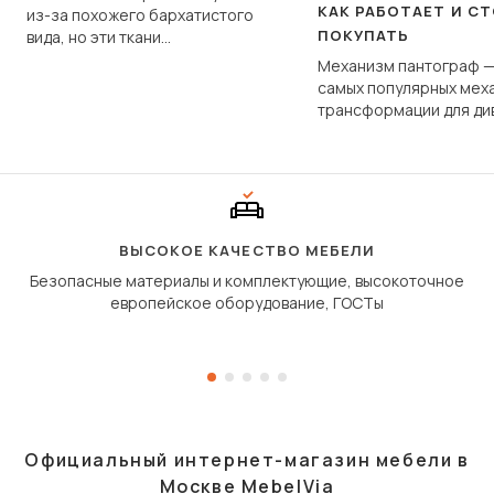
КАК РАБОТАЕТ И С
из-за похожего бархатистого
ПОКУПАТЬ
вида, но эти ткани
фундаментально различаются
Механизм пантограф —
по структуре, составу и
самых популярных мех
технологии производства.
трансформации для ди
Его ещё называют «тик
«шагающей еврокнижк
сиденье не выкатывает
полу, а приподнимаетс
«перешагивает» вперё
дугообразной траекто
ВЫСОКОЕ КАЧЕСТВО МЕБЕЛИ
Безопасные материалы и комплектующие, высокоточное
европейское оборудование, ГОСТы
Официальный интернет-магазин мебели в
Москве MebelVia