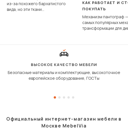
КАК РАБОТАЕТ И С
из-за похожего бархатистого
ПОКУПАТЬ
вида, но эти ткани
фундаментально различаются
Механизм пантограф —
по структуре, составу и
самых популярных мех
технологии производства.
трансформации для ди
Его ещё называют «тик
«шагающей еврокнижк
сиденье не выкатывает
полу, а приподнимаетс
«перешагивает» вперё
дугообразной траекто
ВЫСОКОЕ КАЧЕСТВО МЕБЕЛИ
Безопасные материалы и комплектующие, высокоточное
европейское оборудование, ГОСТы
Официальный интернет-магазин мебели в
Москве MebelVia