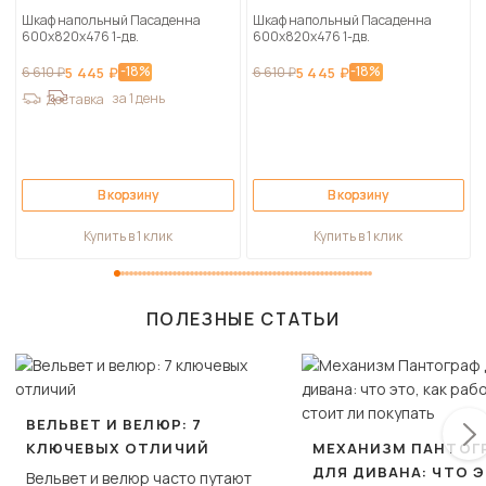
Шкаф напольный Пасаденна
Шкаф напольный Пасаденна
600х820х476 1-дв.
600х820х476 1-дв.
-18%
-18%
6 610 ₽
5 445 ₽
6 610 ₽
5 445 ₽
за 1 день
Доставка
В корзину
В корзину
Купить в 1 клик
Купить в 1 клик
ПОЛЕЗНЫЕ СТАТЬИ
ВЕЛЬВЕТ И ВЕЛЮР: 7
КЛЮЧЕВЫХ ОТЛИЧИЙ
МЕХАНИЗМ ПАНТОГ
ДЛЯ ДИВАНА: ЧТО Э
Вельвет и велюр часто путают