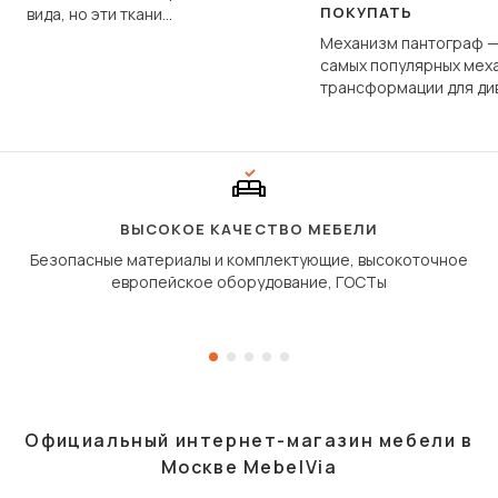
ПОКУПАТЬ
вида, но эти ткани
фундаментально различаются
Механизм пантограф —
по структуре, составу и
самых популярных мех
технологии производства.
трансформации для ди
Его ещё называют «тик
«шагающей еврокнижк
сиденье не выкатывает
полу, а приподнимаетс
«перешагивает» вперё
дугообразной траекто
ВЫСОКОЕ КАЧЕСТВО МЕБЕЛИ
Безопасные материалы и комплектующие, высокоточное
европейское оборудование, ГОСТы
Официальный интернет-магазин мебели в
Москве MebelVia