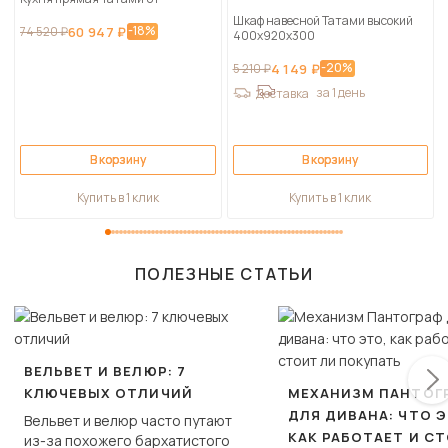
Шкаф навесной Татами высокий
-18%
74 520 ₽
60 947 ₽
400х920х300
-20%
5 210 ₽
4 149 ₽
за 1 день
Доставка
В корзину
В корзину
Купить в 1 клик
Купить в 1 клик
ПОЛЕЗНЫЕ СТАТЬИ
ВЕЛЬВЕТ И ВЕЛЮР: 7
КЛЮЧЕВЫХ ОТЛИЧИЙ
МЕХАНИЗМ ПАНТОГ
ДЛЯ ДИВАНА: ЧТО Э
Вельвет и велюр часто путают
КАК РАБОТАЕТ И С
из-за похожего бархатистого