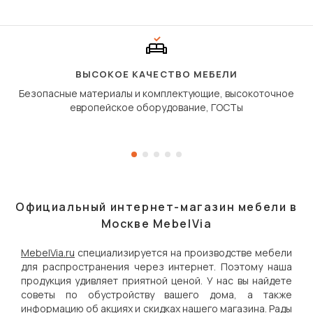
«шагающей еврокнижк
сиденье не выкатывает
полу, а приподнимаетс
«перешагивает» вперё
дугообразной траекто
ВЫСОКОЕ КАЧЕСТВО МЕБЕЛИ
Безопасные материалы и комплектующие, высокоточное
европейское оборудование, ГОСТы
Официальный интернет-магазин мебели в
Москве MebelVia
MebelVia.ru
специализируется на производстве мебели
для распространения через интернет. Поэтому наша
продукция удивляет приятной ценой. У нас вы найдете
советы по обустройству вашего дома, а также
информацию об акциях и скидках нашего магазина. Рады