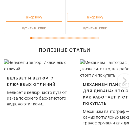
В корзину
В корзину
Купить в 1 клик
Купить в 1 клик
ПОЛЕЗНЫЕ СТАТЬИ
ВЕЛЬВЕТ И ВЕЛЮР: 7
КЛЮЧЕВЫХ ОТЛИЧИЙ
МЕХАНИЗМ ПАНТОГ
ДЛЯ ДИВАНА: ЧТО Э
Вельвет и велюр часто путают
КАК РАБОТАЕТ И С
из-за похожего бархатистого
ПОКУПАТЬ
вида, но эти ткани
фундаментально различаются
Механизм пантограф —
по структуре, составу и
самых популярных мех
технологии производства.
трансформации для ди
Его ещё называют «тик