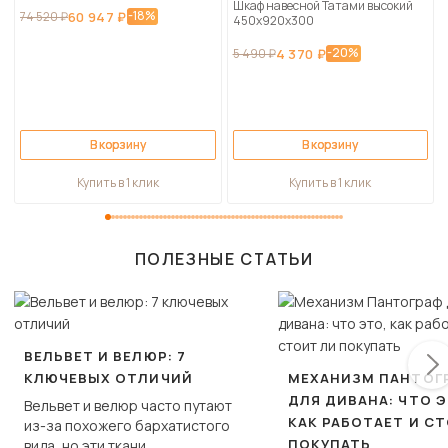
Шкаф навесной Татами высокий
-18%
74 520 ₽
60 947 ₽
450х920х300
-20%
5 490 ₽
4 370 ₽
В корзину
В корзину
Купить в 1 клик
Купить в 1 клик
ПОЛЕЗНЫЕ СТАТЬИ
ВЕЛЬВЕТ И ВЕЛЮР: 7
КЛЮЧЕВЫХ ОТЛИЧИЙ
МЕХАНИЗМ ПАНТОГ
ДЛЯ ДИВАНА: ЧТО Э
Вельвет и велюр часто путают
КАК РАБОТАЕТ И С
из-за похожего бархатистого
ПОКУПАТЬ
вида, но эти ткани