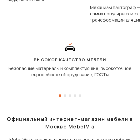
фундаментально различаются
Механизм пантограф —
по структуре, составу и
самых популярных мех
технологии производства.
трансформации для ди
Его ещё называют «тик
«шагающей еврокнижк
сиденье не выкатывает
полу, а приподнимаетс
«перешагивает» вперё
дугообразной траекто
ВЫСОКОЕ КАЧЕСТВО МЕБЕЛИ
Безопасные материалы и комплектующие, высокоточное
европейское оборудование, ГОСТы
Официальный интернет-магазин мебели в
Москве MebelVia
MebelVia.ru
специализируется на производстве мебели