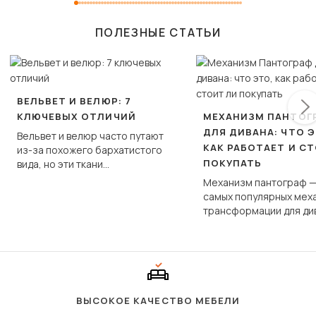
ПОЛЕЗНЫЕ СТАТЬИ
ВЕЛЬВЕТ И ВЕЛЮР: 7
КЛЮЧЕВЫХ ОТЛИЧИЙ
МЕХАНИЗМ ПАНТОГ
ДЛЯ ДИВАНА: ЧТО Э
Вельвет и велюр часто путают
КАК РАБОТАЕТ И С
из-за похожего бархатистого
ПОКУПАТЬ
вида, но эти ткани
фундаментально различаются
Механизм пантограф —
по структуре, составу и
самых популярных мех
технологии производства.
трансформации для ди
Его ещё называют «тик
«шагающей еврокнижк
сиденье не выкатывает
полу, а приподнимаетс
«перешагивает» вперё
дугообразной траекто
ВЫСОКОЕ КАЧЕСТВО МЕБЕЛИ