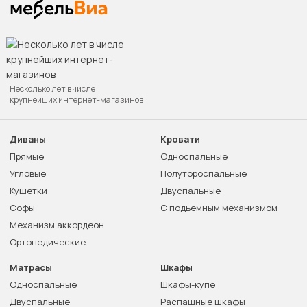
Несколько лет в числе
крупнейших интернет-магазинов
Диваны
Кровати
Прямые
Односпальные
Угловые
Полутороспальные
Кушетки
Двуспальные
Софы
С подъемным механизмом
Механизм аккордеон
Ортопедические
Матрасы
Шкафы
Односпальные
Шкафы-купе
Двуспальные
Распашные шкафы