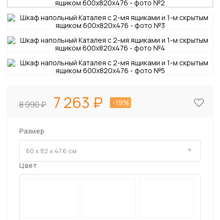
7 263
-19%
8 990
Размер
Цвет