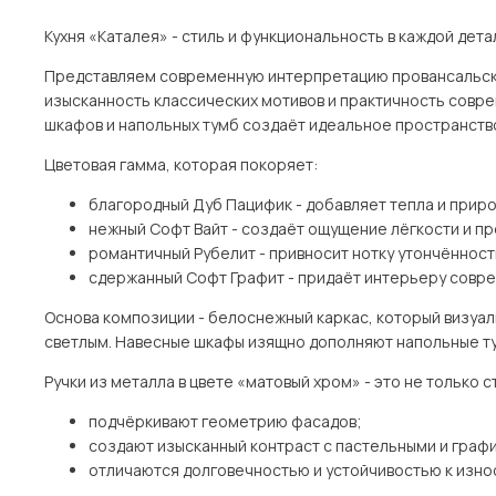
Кухня «Каталея» - стиль и функциональность в каждой дета
Представляем современную интерпретацию провансальског
изысканность классических мотивов и практичность совр
шкафов и напольных тумб создаёт идеальное пространство
Цветовая гамма, которая покоряет:
благородный Дуб Пацифик - добавляет тепла и прир
нежный Софт Вайт - создаёт ощущение лёгкости и п
романтичный Рубелит - привносит нотку утончённост
сдержанный Софт Графит - придаёт интерьеру совре
Основа композиции - белоснежный каркас, который визуал
светлым. Навесные шкафы изящно дополняют напольные ту
Ручки из металла в цвете «матовый хром» - это не только с
подчёркивают геометрию фасадов;
создают изысканный контраст с пастельными и граф
отличаются долговечностью и устойчивостью к износ