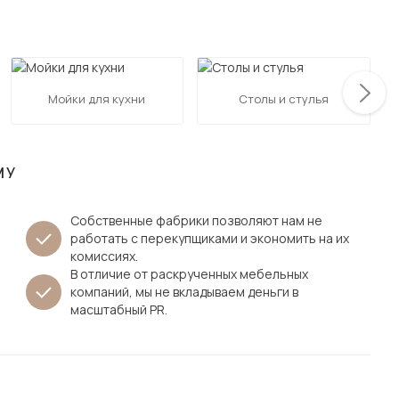
Посмотреть все шкафы
Посмотреть все кровати
мотреть все кухни и столовые группы
Все товары распродажи
Посмотреть все диваны
Мойки для кухни
Столы и стулья
Посмотреть всю
МУ
Собственные фабрики позволяют нам не
работать с перекупщиками и экономить на их
комиссиях.
В отличие от раскрученных мебельных
компаний, мы не вкладываем деньги в
масштабный PR.