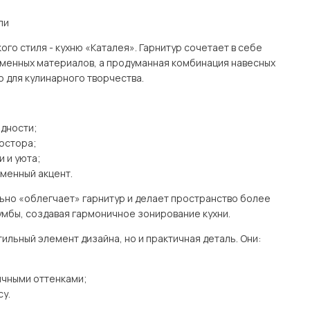
ли
о стиля - кухню «Каталея». Гарнитур сочетает в себе
еменных материалов, а продуманная комбинация навесных
 для кулинарного творчества.
одности;
ростора;
и и уюта;
менный акцент.
ьно «облегчает» гарнитур и делает пространство более
мбы, создавая гармоничное зонирование кухни.
тильный элемент дизайна, но и практичная деталь. Они:
ичными оттенками;
у.