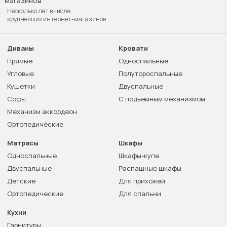
Несколько лет в числе
крупнейших интернет-магазинов
Диваны
Кровати
Прямые
Односпальные
Угловые
Полутороспальные
Кушетки
Двуспальные
Софы
С подъемным механизмом
Механизм аккордеон
Ортопедические
Матрасы
Шкафы
Односпальные
Шкафы-купе
Двуспальные
Распашные шкафы
Детские
Для прихожей
Ортопедические
Для спальни
Кухни
Гарнитуры