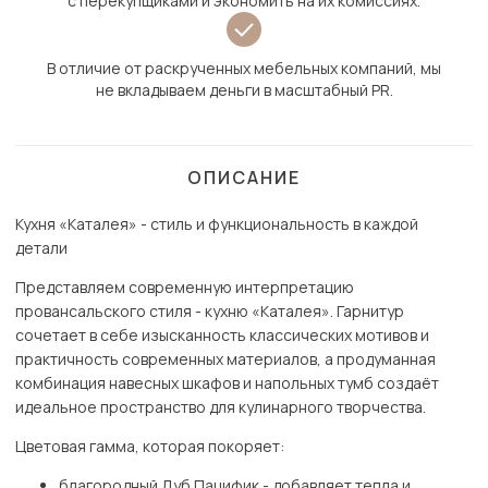
с перекупщиками и экономить на их комиссиях.
В отличие от раскрученных мебельных компаний, мы
не вкладываем деньги в масштабный PR.
ОПИСАНИЕ
Кухня «Каталея» - стиль и функциональность в каждой
детали
Представляем современную интерпретацию
провансальского стиля - кухню «Каталея». Гарнитур
сочетает в себе изысканность классических мотивов и
практичность современных материалов, а продуманная
комбинация навесных шкафов и напольных тумб создаёт
идеальное пространство для кулинарного творчества.
Цветовая гамма, которая покоряет:
благородный Дуб Пацифик - добавляет тепла и