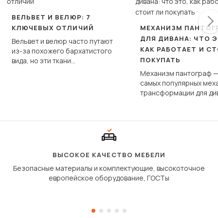
ВЕЛЬВЕТ И ВЕЛЮР: 7
КЛЮЧЕВЫХ ОТЛИЧИЙ
МЕХАНИЗМ ПАНТОГ
ДЛЯ ДИВАНА: ЧТО Э
Вельвет и велюр часто путают
КАК РАБОТАЕТ И С
из-за похожего бархатистого
ПОКУПАТЬ
вида, но эти ткани
фундаментально различаются
Механизм пантограф —
по структуре, составу и
самых популярных мех
технологии производства.
трансформации для ди
Его ещё называют «тик
«шагающей еврокнижк
сиденье не выкатывает
полу, а приподнимаетс
«перешагивает» вперё
дугообразной траекто
ВЫСОКОЕ КАЧЕСТВО МЕБЕЛИ
Безопасные материалы и комплектующие, высокоточное
европейское оборудование, ГОСТы