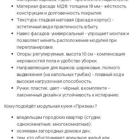
Материал фасада: МДФ, толщина 18 мм - жёсткость
конструкции и долговечность покрытия.
Текстура: гладкая матовая (фасад и корпус) -
эстетичный вид и практичность в быту.
Навес фасадов: универсальный - упрощает монтаж и
позволяет менять расположение модулей при
перепланировке.
Опоры: регулируемые, высота 10 см - компенсация
неровностей пола и удобство уборки.
Направляющие для ящиков: шариковые, полного
выдвижения (на напольных тумбах) - плавный ход и
высокая нагрузочная способность.
Ручки: пластик, цвет - чёрный, в комплекте -
лаконичный дизайн и устойчивость к истиранию.
Кому подойдёт модульная кухня «Призма»?
владельцам городских квартир (студии,
однокомнатные, многокомнатные);
хозяевам загородных домов и дач;
тем, кто обустраивает арендное жильё или