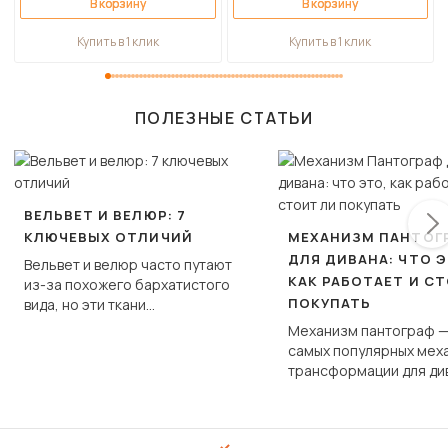
В корзину
В корзину
Купить в 1 клик
Купить в 1 клик
ПОЛЕЗНЫЕ СТАТЬИ
ВЕЛЬВЕТ И ВЕЛЮР: 7
КЛЮЧЕВЫХ ОТЛИЧИЙ
МЕХАНИЗМ ПАНТОГ
ДЛЯ ДИВАНА: ЧТО Э
Вельвет и велюр часто путают
КАК РАБОТАЕТ И С
из-за похожего бархатистого
ПОКУПАТЬ
вида, но эти ткани
фундаментально различаются
Механизм пантограф —
по структуре, составу и
самых популярных мех
технологии производства.
трансформации для ди
Его ещё называют «тик
«шагающей еврокнижк
сиденье не выкатывает