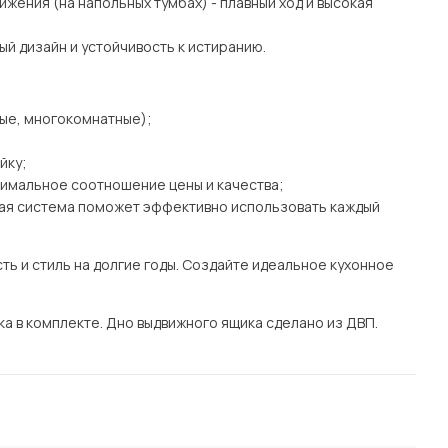
жения (на напольных тумбах) - плавный ход и высокая
ный дизайн и устойчивость к истиранию.
ные, многокомнатные);
йку;
имальное соотношение цены и качества;
ная система поможет эффективно использовать каждый
ть и стиль на долгие годы. Создайте идеальное кухонное
а в комплекте. Дно выдвижного ящика сделано из ДВП.