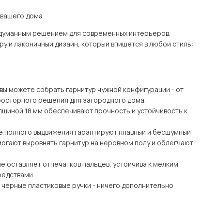
 вашего дома
одуманным решением для современных интерьеров.
у и лаконичный дизайн, который впишется в любой стиль:
вы можете собрать гарнитур нужной конфигурации - от
росторного решения для загородного дома.
лщиной 18 мм обеспечивают прочность и устойчивость к
е полного выдвижения гарантируют плавный и бесшумный
могают выровнять гарнитур на неровном полу и облегчают
е оставляет отпечатков пальцев, устойчива к мелким
редствами.
е чёрные пластиковые ручки - ничего дополнительно