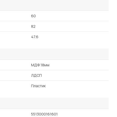
60
82
47.6
МДФ 18мм
ЛДСП
Пластик
5513000161601