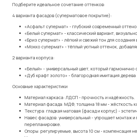
Подберите идеальное сочетание оттенков:
4 варианта фасадов (суперматовое покрытие):
«Асфальт супермат» - глубокий современный оттено
«Белый супермат» - классический вариант, визуаль
«Бриз супермат» - лёгкий и свежий тон для создани
«Мокко супермат» - тёплый уютный оттенок, добавл
2 варианта корпуса:
«Белый» - универсальный цвет, который гармонично
«Дуб крафт золото» - благородная имитация дерева
Основные характеристики
Материал каркаса: ЛДСП - прочность и надёжность.
Материал фасада: МДФ, толщина 18 мм - жёсткость к
Текстура: гладкая матовая (фасад и корпус) - эстетич
Навес фасадов: универсальный - упрощает монтаж и
перепланировке.
Опоры: регулируемые, высота 10 см - компенсация н