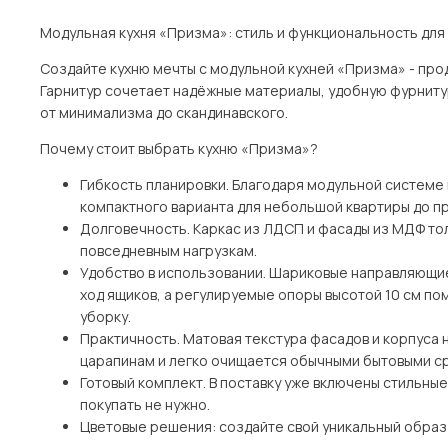
Модульная кухня «Призма»: стиль и функциональность для
Создайте кухню мечты с модульной кухней «Призма» - пр
Гарнитур сочетает надёжные материалы, удобную фурнитур
от минимализма до скандинавского.
Почему стоит выбрать кухню «Призма»?
Гибкость планировки. Благодаря модульной системе 
компактного варианта для небольшой квартиры до п
Долговечность. Каркас из ЛДСП и фасады из МДФ то
повседневным нагрузкам.
Удобство в использовании. Шариковые направляющи
ход ящиков, а регулируемые опоры высотой 10 см по
уборку.
Практичность. Матовая текстура фасадов и корпуса н
царапинам и легко очищается обычными бытовыми с
Готовый комплект. В поставку уже включены стильны
покупать не нужно.
Цветовые решения: создайте свой уникальный образ