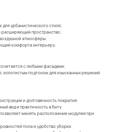
к для урбанистического стиля;
но расширяющий пространство;
я воздушной атмосферы;
яющий комфорта интерьеру.
 сочетается с любыми фасадами;
 с золотистым подтоном для изысканных решений.
онструкции и долговечность покрытия.
ный вид и практичность в быту.
 позволяет менять расположение модулей при
еровностей пола и удобство уборки.