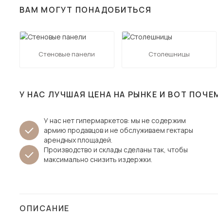
ВАМ МОГУТ ПОНАДОБИТЬСЯ
Столы и стулья
Шкафы и стеллажи
Пос
Комоды и тумбы
Стеновые панели
Столешницы
Вешалки и обувницы
Гарнитуры
У НАС ЛУЧШАЯ ЦЕНА НА РЫНКЕ И ВОТ ПОЧЕ
У нас нет гипермаркетов: мы не содержим
армию продавцов и не обслуживаем гектары
арендных площадей.
Производство и склады сделаны так, чтобы
максимально снизить издержки.
ОПИСАНИЕ