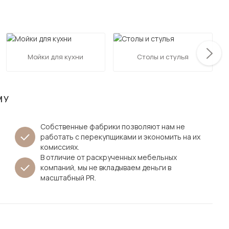
Посмотреть все шкафы
Посмотреть все кровати
мотреть все кухни и столовые группы
Все товары распродажи
Посмотреть все диваны
Мойки для кухни
Столы и стулья
Посмотреть всю
МУ
Собственные фабрики позволяют нам не
работать с перекупщиками и экономить на их
комиссиях.
В отличие от раскрученных мебельных
компаний, мы не вкладываем деньги в
масштабный PR.