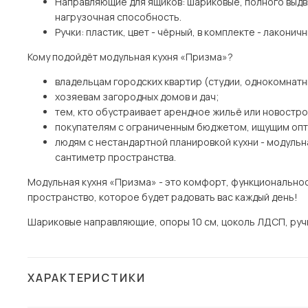
Направляющие для ящиков: шариковые, полного выдви
нагрузочная способность.
Ручки: пластик, цвет - чёрный, в комплекте - лаконич
Кому подойдёт модульная кухня «Призма»?
владельцам городских квартир (студии, однокомнат
хозяевам загородных домов и дач;
тем, кто обустраивает арендное жильё или новостро
покупателям с ограниченным бюджетом, ищущим опт
людям с нестандартной планировкой кухни - модуль
сантиметр пространства.
Модульная кухня «Призма» - это комфорт, функциональнос
пространство, которое будет радовать вас каждый день!
Шариковые направляющие, опоры 10 см, цоколь ЛДСП, ручк
ХАРАКТЕРИСТИКИ