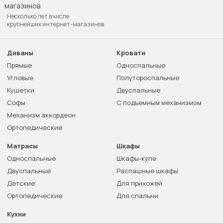
Несколько лет в числе
крупнейших интернет-магазинов
Диваны
Кровати
Прямые
Односпальные
Угловые
Полутороспальные
Кушетки
Двуспальные
Софы
С подъемным механизмом
Механизм аккордеон
Ортопедические
Матрасы
Шкафы
Односпальные
Шкафы-купе
Двуспальные
Распашные шкафы
Детские
Для прихожей
Ортопедические
Для спальни
Кухни