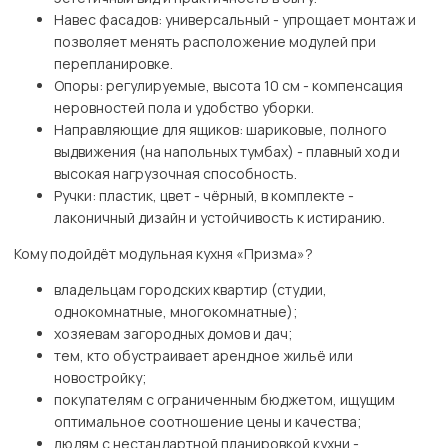
Навес фасадов: универсальный - упрощает монтаж и
позволяет менять расположение модулей при
перепланировке.
Опоры: регулируемые, высота 10 см - компенсация
неровностей пола и удобство уборки.
Направляющие для ящиков: шариковые, полного
выдвижения (на напольных тумбах) - плавный ход и
высокая нагрузочная способность.
Ручки: пластик, цвет - чёрный, в комплекте -
лаконичный дизайн и устойчивость к истиранию.
Кому подойдёт модульная кухня «Призма»?
владельцам городских квартир (студии,
однокомнатные, многокомнатные);
хозяевам загородных домов и дач;
тем, кто обустраивает арендное жильё или
новостройку;
покупателям с ограниченным бюджетом, ищущим
оптимальное соотношение цены и качества;
людям с нестандартной планировкой кухни -