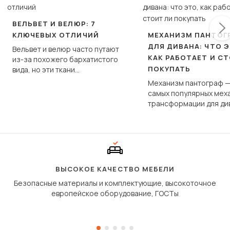
ВЕЛЬВЕТ И ВЕЛЮР: 7
КЛЮЧЕВЫХ ОТЛИЧИЙ
МЕХАНИЗМ ПАНТОГ
ДЛЯ ДИВАНА: ЧТО Э
Вельвет и велюр часто путают
КАК РАБОТАЕТ И С
из-за похожего бархатистого
ПОКУПАТЬ
вида, но эти ткани
фундаментально различаются
Механизм пантограф —
по структуре, составу и
самых популярных мех
технологии производства.
трансформации для ди
Его ещё называют «тик
«шагающей еврокнижк
сиденье не выкатывает
полу, а приподнимаетс
«перешагивает» вперё
дугообразной траекто
ВЫСОКОЕ КАЧЕСТВО МЕБЕЛИ
Безопасные материалы и комплектующие, высокоточное
европейское оборудование, ГОСТы