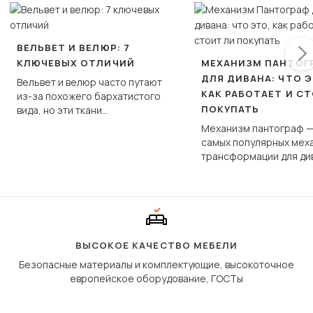
ВЕЛЬВЕТ И ВЕЛЮР: 7
КЛЮЧЕВЫХ ОТЛИЧИЙ
МЕХАНИЗМ ПАНТОГ
ДЛЯ ДИВАНА: ЧТО Э
Вельвет и велюр часто путают
КАК РАБОТАЕТ И С
из-за похожего бархатистого
ПОКУПАТЬ
вида, но эти ткани
фундаментально различаются
Механизм пантограф —
по структуре, составу и
самых популярных мех
технологии производства.
трансформации для ди
Его ещё называют «тик
«шагающей еврокнижк
сиденье не выкатывает
полу, а приподнимаетс
«перешагивает» вперё
дугообразной траекто
ВЫСОКОЕ КАЧЕСТВО МЕБЕЛИ
Безопасные материалы и комплектующие, высокоточное
европейское оборудование, ГОСТы