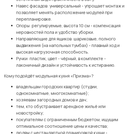
Навес фасадов: универсальный - упрощает монтаж и
позволяет менять расположение модулей при
перепланировке.
Опоры: регулируемые, высота 10 см - компенсация
неровностей пола и удобство уборки.
Направляющие для ящиков: шариковые, полного
выдвижения (на напольных тумбах) - плавный ход и
высокая нагрузочная способность.
Ручки: пластик, цвет - чёрный, в комплекте -
лаконичный дизайн и устойчивость к истиранию.
Кому подойдёт модульная кухня «Призма»?
владельцам городских квартир (студии,
однокомнатные, многокомнатные);
хозяевам загородных домов и дач;
тем, кто обустраивает арендное жильё или
новостройку;
покупателям с ограниченным бюджетом, ищущим
оптимальное соотношение цены и качества;
людям с нестандартной планировкой кухни -