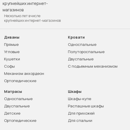
Несколько лет в числе
крупнейших интернет-магазинов
Диваны
Кровати
Прямые
Односпальные
Угловые
Полутороспальные
Кушетки
Двуспальные
Софы
С подъемным механизмом
Механизм аккордеон
Ортопедические
Матрасы
Шкафы
Односпальные
Шкафы-купе
Двуспальные
Распашные шкафы
Детские
Для прихожей
Ортопедические
Для спальни