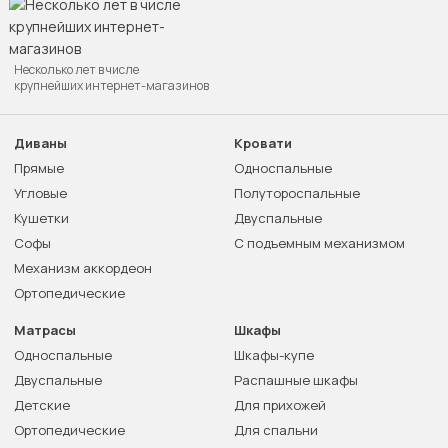
Несколько лет в числе
крупнейших интернет-магазинов
Диваны
Кровати
Прямые
Односпальные
Угловые
Полутороспальные
Кушетки
Двуспальные
Софы
С подъемным механизмом
Механизм аккордеон
Ортопедические
Матрасы
Шкафы
Односпальные
Шкафы-купе
Двуспальные
Распашные шкафы
Детские
Для прихожей
Ортопедические
Для спальни