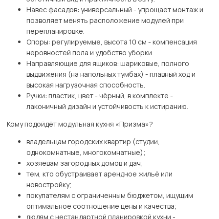
Навес фасадов: универсальный - упрощает монтаж и
позволяет менять расположение модулей при
перепланировке.
Опоры: регулируемые, высота 10 см - компенсация
неровностей пола и удобство уборки.
Направляющие для ящиков: шариковые, полного
выдвижения (на напольных тумбах) - плавный ход и
высокая нагрузочная способность.
Ручки: пластик, цвет - чёрный, в комплекте -
лаконичный дизайн и устойчивость к истиранию.
Кому подойдёт модульная кухня «Призма»?
владельцам городских квартир (студии,
однокомнатные, многокомнатные);
хозяевам загородных домов и дач;
тем, кто обустраивает арендное жильё или
новостройку;
покупателям с ограниченным бюджетом, ищущим
оптимальное соотношение цены и качества;
людям с нестандартной планировкой кухни -