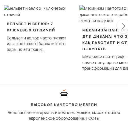
ВЕЛЬВЕТ И ВЕЛЮР: 7
КЛЮЧЕВЫХ ОТЛИЧИЙ
МЕХАНИЗМ ПАНТОГ
ДЛЯ ДИВАНА: ЧТО Э
Вельвет и велюр часто путают
КАК РАБОТАЕТ И С
из-за похожего бархатистого
ПОКУПАТЬ
вида, но эти ткани
фундаментально различаются
Механизм пантограф —
по структуре, составу и
самых популярных мех
технологии производства.
трансформации для ди
Его ещё называют «тик
«шагающей еврокнижк
сиденье не выкатывает
полу, а приподнимаетс
«перешагивает» вперё
дугообразной траекто
ВЫСОКОЕ КАЧЕСТВО МЕБЕЛИ
Безопасные материалы и комплектующие, высокоточное
европейское оборудование, ГОСТы