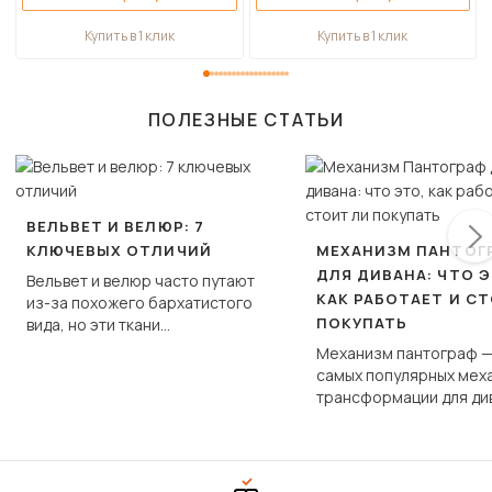
Купить в 1 клик
Купить в 1 клик
ПОЛЕЗНЫЕ СТАТЬИ
ВЕЛЬВЕТ И ВЕЛЮР: 7
КЛЮЧЕВЫХ ОТЛИЧИЙ
МЕХАНИЗМ ПАНТОГ
ДЛЯ ДИВАНА: ЧТО Э
Вельвет и велюр часто путают
КАК РАБОТАЕТ И С
из-за похожего бархатистого
ПОКУПАТЬ
вида, но эти ткани
фундаментально различаются
Механизм пантограф —
по структуре, составу и
самых популярных мех
технологии производства.
трансформации для ди
Его ещё называют «тик
«шагающей еврокнижк
сиденье не выкатывает
полу, а приподнимаетс