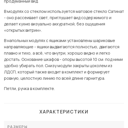
продуманный вид.
В модулях со стеклом используется матовое стекло Сатинат
- оно рассеивает свет, приглушает вид содержимого и
делает кухню визуально аккуратной, без ощущения
«открытых витрин».
В напольных модулях с ящиками установлены шариковые
направляющие - ящики выдвигаются полностью, двигаются
плавно и тихо, а всё, что внутри, хорошо видно и легко
достать. Основание шкафов - опоры высотой 10 см: под ними
удобно убирать пол. Снизу модули закрыты цоколем из
ЛДСП, который также входит в комплект и формирует
ровную, целостную линию по всей длине гарнитура.
Петли, ручка в комплекте.
ХАРАКТЕРИСТИКИ
РАЗМЕРЫ