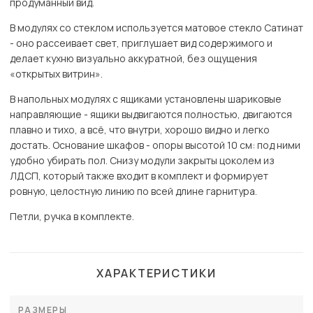
продуманный вид.
В модулях со стеклом используется матовое стекло Сатинат
- оно рассеивает свет, приглушает вид содержимого и
делает кухню визуально аккуратной, без ощущения
«открытых витрин».
В напольных модулях с ящиками установлены шариковые
направляющие - ящики выдвигаются полностью, двигаются
плавно и тихо, а всё, что внутри, хорошо видно и легко
достать. Основание шкафов - опоры высотой 10 см: под ними
удобно убирать пол. Снизу модули закрыты цоколем из
ЛДСП, который также входит в комплект и формирует
ровную, целостную линию по всей длине гарнитура.
Петли, ручка в комплекте.
ХАРАКТЕРИСТИКИ
РАЗМЕРЫ