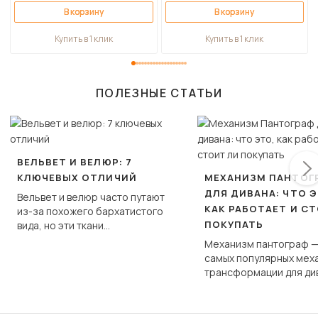
В корзину
В корзину
Купить в 1 клик
Купить в 1 клик
ПОЛЕЗНЫЕ СТАТЬИ
ВЕЛЬВЕТ И ВЕЛЮР: 7
КЛЮЧЕВЫХ ОТЛИЧИЙ
МЕХАНИЗМ ПАНТОГ
ДЛЯ ДИВАНА: ЧТО Э
Вельвет и велюр часто путают
КАК РАБОТАЕТ И С
из-за похожего бархатистого
ПОКУПАТЬ
вида, но эти ткани
фундаментально различаются
Механизм пантограф —
по структуре, составу и
самых популярных мех
технологии производства.
трансформации для ди
Его ещё называют «тик
«шагающей еврокнижк
сиденье не выкатывает