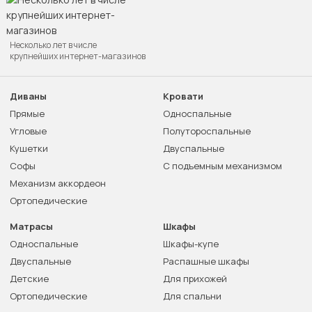
Несколько лет в числе
крупнейших интернет-магазинов
Диваны
Кровати
Прямые
Односпальные
Угловые
Полутороспальные
Кушетки
Двуспальные
Софы
С подъемным механизмом
Механизм аккордеон
Ортопедические
Матрасы
Шкафы
Односпальные
Шкафы-купе
Двуспальные
Распашные шкафы
Детские
Для прихожей
Ортопедические
Для спальни