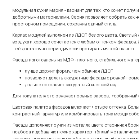
Модульная кухня Мария - вариант для тех, кто хочет полу
добротными материалами. Серия позволяет собрать как не
просторном помещении, сохранив единый стиль.
Каркас модулей выполнен из ЛДСП белого цвета. Светлый к
воздуха и хорошо сочетается с любым оттенком фасадов. 
- её достаточно периодически протирать мягкой тканью.
Фасады изготовлены из МДФ - плотного, стабильного мате
лучше держит форму, чем обычная ЛДСП
позволяет делать аккуратные фасады с ровной геом
дольше сохраняет аккуратный внешний вид
Для покупателя это означает ровные зазоры, «собранный»
Цветовая палитра фасадов включает четыре оттенка: Белый,
контрастный гарнитур или комбинировать тона между собой
Фасады дополняют ручки из металла цвета старинная бронз
подбора и добавляют кухне характер: тёплый металлически
фасадах, придавая гарнитуру более «домашний» и продума