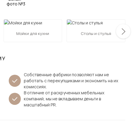
Посмотреть все шкафы
Посмотреть все кровати
мотреть все кухни и столовые группы
Все товары распродажи
Посмотреть все диваны
Мойки для кухни
Столы и стулья
Посмотреть всю
МУ
Собственные фабрики позволяют нам не
работать с перекупщиками и экономить на их
комиссиях.
В отличие от раскрученных мебельных
компаний, мы не вкладываем деньги в
масштабный PR.