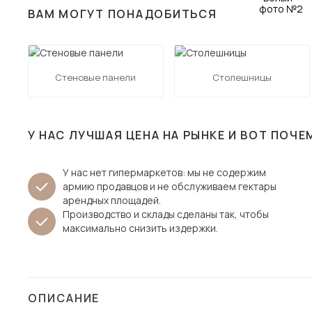
ВАМ МОГУТ ПОНАДОБИТЬСЯ
Столы и стулья
Шкафы и стеллажи
Пос
Комоды и тумбы
Стеновые панели
Столешницы
Вешалки и обувницы
Гарнитуры
У НАС ЛУЧШАЯ ЦЕНА НА РЫНКЕ И ВОТ ПОЧЕ
У нас нет гипермаркетов: мы не содержим
армию продавцов и не обслуживаем гектары
арендных площадей.
Производство и склады сделаны так, чтобы
максимально снизить издержки.
ОПИСАНИЕ