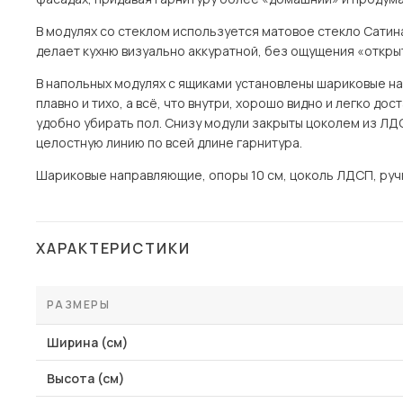
В модулях со стеклом используется матовое стекло Сатина
делает кухню визуально аккуратной, без ощущения «откры
В напольных модулях с ящиками установлены шариковые н
плавно и тихо, а всё, что внутри, хорошо видно и легко до
удобно убирать пол. Снизу модули закрыты цоколем из ЛД
целостную линию по всей длине гарнитура.
Шариковые направляющие, опоры 10 см, цоколь ЛДСП, ручк
ХАРАКТЕРИСТИКИ
РАЗМЕРЫ
Ширина (см)
Высота (см)