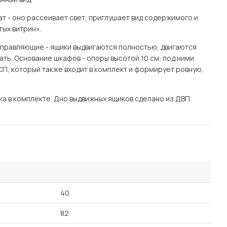
т - оно рассеивает свет, приглушает вид содержимого и
тых витрин».
аправляющие - ящики выдвигаются полностью, двигаются
стать. Основание шкафов - опоры высотой 10 см: под ними
СП, который также входит в комплект и формирует ровную,
а в комплекте. Дно выдвижных ящиков сделано из ДВП.
40
82