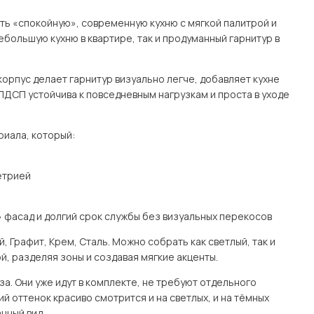
чить «спокойную», современную кухню с мягкой палитрой и
большую кухню в квартире, так и продуманный гарнитур в
орпус делает гарнитур визуально легче, добавляет кухне
ЛДСП устойчива к повседневным нагрузкам и проста в уходе
риала, который:
етрией
 фасад и долгий срок службы без визуальных перекосов
 Графит, Крем, Сталь. Можно собрать как светлый, так и
, разделяя зоны и создавая мягкие акценты.
а. Они уже идут в комплекте, не требуют отдельного
й оттенок красиво смотрится и на светлых, и на тёмных
нный вид.