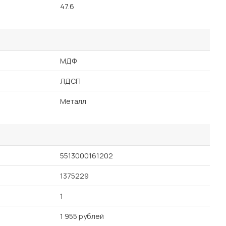
47.6
МДФ
ЛДСП
Металл
5513000161202
1375229
1
1 955 рублей