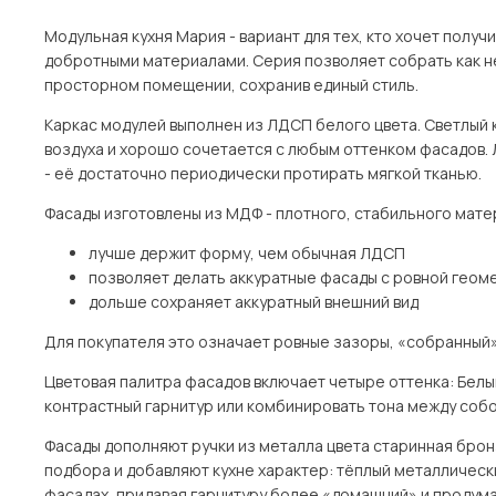
Модульная кухня Мария - вариант для тех, кто хочет полу
добротными материалами. Серия позволяет собрать как не
просторном помещении, сохранив единый стиль.
Каркас модулей выполнен из ЛДСП белого цвета. Светлый к
воздуха и хорошо сочетается с любым оттенком фасадов. 
- её достаточно периодически протирать мягкой тканью.
Фасады изготовлены из МДФ - плотного, стабильного мате
лучше держит форму, чем обычная ЛДСП
позволяет делать аккуратные фасады с ровной геом
дольше сохраняет аккуратный внешний вид
Для покупателя это означает ровные зазоры, «собранный»
Цветовая палитра фасадов включает четыре оттенка: Белый,
контрастный гарнитур или комбинировать тона между собой
Фасады дополняют ручки из металла цвета старинная бронз
подбора и добавляют кухне характер: тёплый металлически
фасадах, придавая гарнитуру более «домашний» и продума