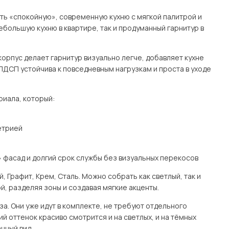
чить «спокойную», современную кухню с мягкой палитрой и
большую кухню в квартире, так и продуманный гарнитур в
орпус делает гарнитур визуально легче, добавляет кухне
ЛДСП устойчива к повседневным нагрузкам и проста в уходе
риала, который:
етрией
 фасад и долгий срок службы без визуальных перекосов
 Графит, Крем, Сталь. Можно собрать как светлый, так и
, разделяя зоны и создавая мягкие акценты.
а. Они уже идут в комплекте, не требуют отдельного
й оттенок красиво смотрится и на светлых, и на тёмных
нный вид.