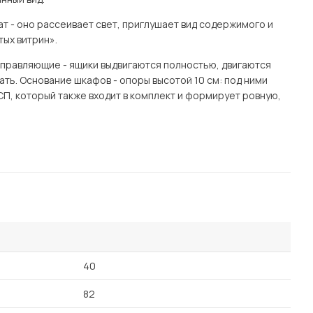
т - оно рассеивает свет, приглушает вид содержимого и
тых витрин».
аправляющие - ящики выдвигаются полностью, двигаются
стать. Основание шкафов - опоры высотой 10 см: под ними
СП, который также входит в комплект и формирует ровную,
40
82