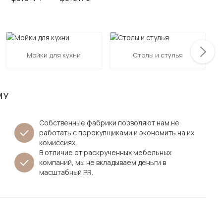
Посмотреть все шкафы
Посмотреть все кровати
мотреть все кухни и столовые группы
Все товары распродажи
Посмотреть все диваны
Мойки для кухни
Столы и стулья
Посмотреть всю
МУ
Собственные фабрики позволяют нам не
работать с перекупщиками и экономить на их
комиссиях.
В отличие от раскрученных мебельных
компаний, мы не вкладываем деньги в
масштабный PR.