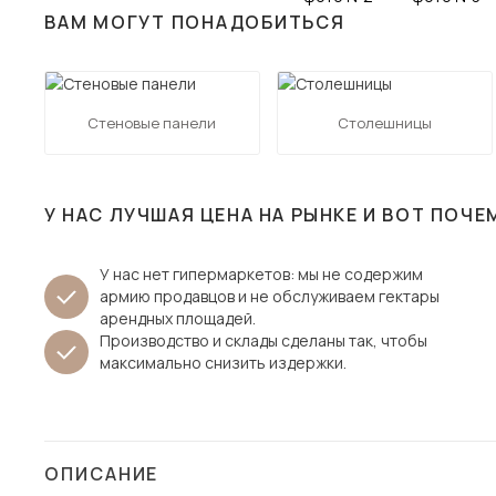
ВАМ МОГУТ ПОНАДОБИТЬСЯ
Столы и стулья
Шкафы и стеллажи
Пос
Комоды и тумбы
Стеновые панели
Столешницы
Вешалки и обувницы
Гарнитуры
У НАС ЛУЧШАЯ ЦЕНА НА РЫНКЕ И ВОТ ПОЧЕ
У нас нет гипермаркетов: мы не содержим
армию продавцов и не обслуживаем гектары
арендных площадей.
Производство и склады сделаны так, чтобы
максимально снизить издержки.
ОПИСАНИЕ