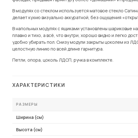
В модулях со стеклом используется матовое стекло Сатина
делает кухню визуально аккуратной, без ощущения «откры
В напольных модулях с ящиками установлены шариковые н
плавно и тихо, а всё, что внутри, хорошо видно и легко до
удобно убирать пол. Снизу модули закрыты цоколем из ЛД
целостную линию по всей длине гарнитура.
Петли, опора, цоколь ЛДСП, ручка в комплекте.
ХАРАКТЕРИСТИКИ
РАЗМЕРЫ
Ширина (см)
Высота (см)