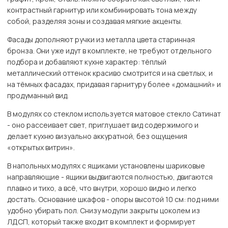
контрастный гарнитур или комбинировать тона между
собой, разделяя зоны и создавая мягкие акценты.
Фасады дополняют ручки из металла цвета старинная
бронза. Они уже идут в комплекте, не требуют отдельного
подбора и добавляют кухне характер: тёплый
металлический оттенок красиво смотрится и на светлых, и
на тёмных фасадах, придавая гарнитуру более «домашний» и
продуманный вид.
В модулях со стеклом используется матовое стекло Сатинат
- оно рассеивает свет, приглушает вид содержимого и
делает кухню визуально аккуратной, без ощущения
«открытых витрин».
В напольных модулях с ящиками установлены шариковые
направляющие - ящики выдвигаются полностью, двигаются
плавно и тихо, а всё, что внутри, хорошо видно и легко
достать. Основание шкафов - опоры высотой 10 см: под ними
удобно убирать пол. Снизу модули закрыты цоколем из
ЛДСП, который также входит в комплект и формирует