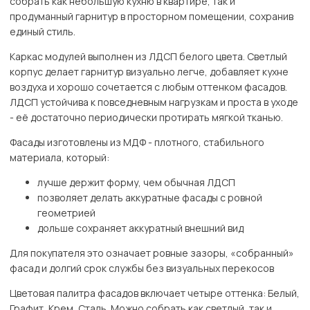
собрать как небольшую кухню в квартире, так и
продуманный гарнитур в просторном помещении, сохранив
единый стиль.
Каркас модулей выполнен из ЛДСП белого цвета. Светлый
корпус делает гарнитур визуально легче, добавляет кухне
воздуха и хорошо сочетается с любым оттенком фасадов.
ЛДСП устойчива к повседневным нагрузкам и проста в уходе
- её достаточно периодически протирать мягкой тканью.
Фасады изготовлены из МДФ - плотного, стабильного
материала, который:
лучше держит форму, чем обычная ЛДСП
позволяет делать аккуратные фасады с ровной
геометрией
дольше сохраняет аккуратный внешний вид
Для покупателя это означает ровные зазоры, «собранный»
фасад и долгий срок службы без визуальных перекосов
Цветовая палитра фасадов включает четыре оттенка: Белый,
Графит, Крем, Сталь. Можно собрать как светлый, так и