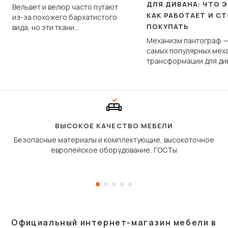
ДЛЯ ДИВАНА: ЧТО Э
Вельвет и велюр часто путают
КАК РАБОТАЕТ И С
из-за похожего бархатистого
ПОКУПАТЬ
вида, но эти ткани
фундаментально различаются
Механизм пантограф —
по структуре, составу и
самых популярных мех
технологии производства.
трансформации для ди
Его ещё называют «тик
«шагающей еврокнижк
сиденье не выкатывает
полу, а приподнимаетс
«перешагивает» вперё
дугообразной траекто
ВЫСОКОЕ КАЧЕСТВО МЕБЕЛИ
Безопасные материалы и комплектующие, высокоточное
европейское оборудование, ГОСТы
Официальный интернет-магазин мебели в