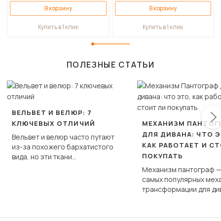
В корзину
В корзину
Купить в 1 клик
Купить в 1 клик
ПОЛЕЗНЫЕ СТАТЬИ
ВЕЛЬВЕТ И ВЕЛЮР: 7
КЛЮЧЕВЫХ ОТЛИЧИЙ
МЕХАНИЗМ ПАНТОГ
ДЛЯ ДИВАНА: ЧТО Э
Вельвет и велюр часто путают
КАК РАБОТАЕТ И С
из-за похожего бархатистого
ПОКУПАТЬ
вида, но эти ткани
фундаментально различаются
Механизм пантограф —
по структуре, составу и
самых популярных мех
технологии производства.
трансформации для ди
Его ещё называют «тик
«шагающей еврокнижк
сиденье не выкатывает