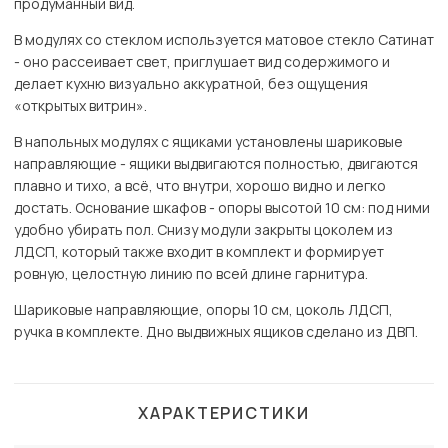
продуманный вид.
В модулях со стеклом используется матовое стекло Сатинат
- оно рассеивает свет, приглушает вид содержимого и
делает кухню визуально аккуратной, без ощущения
«открытых витрин».
В напольных модулях с ящиками установлены шариковые
направляющие - ящики выдвигаются полностью, двигаются
плавно и тихо, а всё, что внутри, хорошо видно и легко
достать. Основание шкафов - опоры высотой 10 см: под ними
удобно убирать пол. Снизу модули закрыты цоколем из
ЛДСП, который также входит в комплект и формирует
ровную, целостную линию по всей длине гарнитура.
Шариковые направляющие, опоры 10 см, цоколь ЛДСП,
ручка в комплекте. Дно выдвижных ящиков сделано из ДВП.
ХАРАКТЕРИСТИКИ