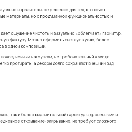
изуально выразительное решение для тех, кто хочет
ные материалы, но с продуманной функциональностью и
с даёт ощущение чистоты и визуально «облегчает» гарнитур,
есную фактуру. Можно оформить светлую кухню, более
а в одной композиции.
к повседневным нагрузкам, не требовательный в уходе
егко протирать, а декоры долго сохраняют внешний вид.
хню, так и более выразительный гарнитур с древесными и
едневное открывание-закрывание, не требуют сложного