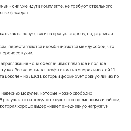
ный - они уже идут в комплекте, не требуют отдельного
есных фасадов.
ть как на левую, так и на правую сторону, подстраивая
тся», переставляются и комбинируются между собой, что
переносе кухни.
направляющие - они обеспечивают плавное и полное
тупно. Все напольные шкафы стоят на опорах высотой 10
рыта цоколем из ЛДСП, который формирует ровную линию по
и навесных модулей, которые можно свободно
 В результате вы получаете кухню с современным дизайном,
которая хорошо выдерживает ежедневную нагрузку и