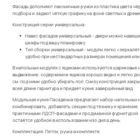
Фасады дополняют лаконичные ручки из пластика цвета чёр
подбора и задают чёткую графику на фоне светлых и древ
Конструкция серии универсальна:
Навес фасадов универсальный - двери можно навешива
шкафы под вашу планировку.
Тип сборки универсальный - модули легко «зеркаля
удобно при нестандартных размерах помещения или 
В напольных модулях с ящиками используются шариковые 
выдвижение, содержимое ящиков хорошо видно и легко дос
см: под ними удобно убирать пол. Снизу конструкция зак
всей длине гарнитура и придаёт кухне завершённый вид.
Модульная кухня Пасаденна предлагает набор напольных 
комбинировать, добавлять секции под технику и хранение.
практичными ЛДСП-фасадами и продуманной фурнитурой, 
остаётся удобной в использовании изо дня в день.
Комплектация: Петли, ручка в комплекте.