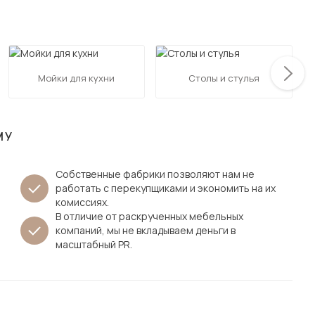
Посмотреть все шкафы
Посмотреть все кровати
мотреть все кухни и столовые группы
Все товары распродажи
Посмотреть все диваны
Мойки для кухни
Столы и стулья
Посмотреть всю
МУ
Собственные фабрики позволяют нам не
работать с перекупщиками и экономить на их
комиссиях.
В отличие от раскрученных мебельных
компаний, мы не вкладываем деньги в
масштабный PR.