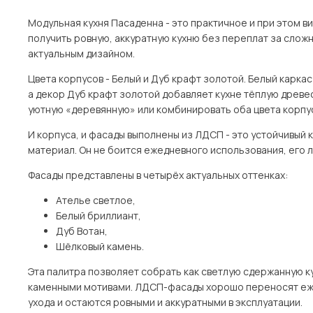
Модульная кухня Пасаденна - это практичное и при этом в
получить ровную, аккуратную кухню без переплат за слож
актуальным дизайном.
Цвета корпусов - Белый и Дуб крафт золотой. Белый карка
а декор Дуб крафт золотой добавляет кухне тёплую древ
уютную «деревянную» или комбинировать оба цвета корпус
И корпуса, и фасады выполнены из ЛДСП - это устойчивый 
материал. Он не боится ежедневного использования, его л
Фасады представлены в четырёх актуальных оттенках:
Ателье светлое,
Белый бриллиант,
Дуб Вотан,
Шёлковый камень.
Эта палитра позволяет собрать как светлую сдержанную ку
каменными мотивами. ЛДСП-фасады хорошо переносят еж
ухода и остаются ровными и аккуратными в эксплуатации.