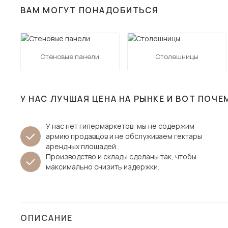
ВАМ МОГУТ ПОНАДОБИТЬСЯ
Столы и стулья
Шкафы и стеллажи
Пос
Комоды и тумбы
Стеновые панели
Столешницы
Вешалки и обувницы
Гарнитуры
У НАС ЛУЧШАЯ ЦЕНА НА РЫНКЕ И ВОТ ПОЧЕ
У нас нет гипермаркетов: мы не содержим
армию продавцов и не обслуживаем гектары
арендных площадей.
Производство и склады сделаны так, чтобы
максимально снизить издержки.
ОПИСАНИЕ