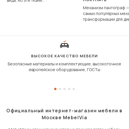
вида, но эти ткани
фундаментально различаются
Механизм пантограф —
по структуре, составу и
самых популярных мех
технологии производства.
трансформации для ди
Его ещё называют «тик
«шагающей еврокнижк
сиденье не выкатывает
полу, а приподнимаетс
«перешагивает» вперё
дугообразной траекто
ВЫСОКОЕ КАЧЕСТВО МЕБЕЛИ
Безопасные материалы и комплектующие, высокоточное
европейское оборудование, ГОСТы
Официальный интернет-магазин мебели в
Москве MebelVia