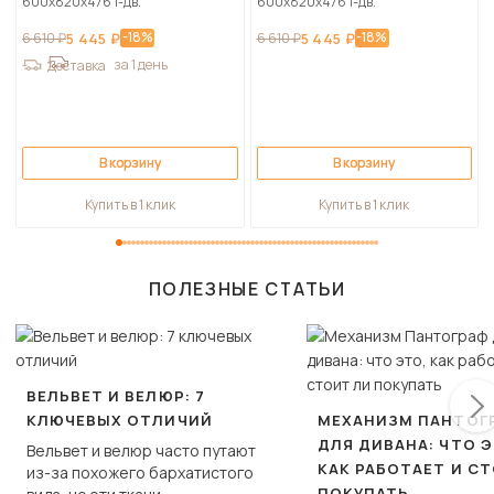
600х820х476 1-дв.
600х820х476 1-дв.
-18%
-18%
6 610 ₽
5 445 ₽
6 610 ₽
5 445 ₽
за 1 день
Доставка
В корзину
В корзину
Купить в 1 клик
Купить в 1 клик
ПОЛЕЗНЫЕ СТАТЬИ
ВЕЛЬВЕТ И ВЕЛЮР: 7
КЛЮЧЕВЫХ ОТЛИЧИЙ
МЕХАНИЗМ ПАНТОГ
ДЛЯ ДИВАНА: ЧТО Э
Вельвет и велюр часто путают
КАК РАБОТАЕТ И С
из-за похожего бархатистого
ПОКУПАТЬ