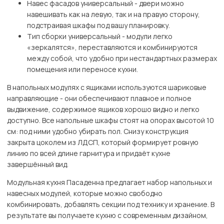
Навес фасадов универсальный - двери можно
навешивать как на левую, так и на правую сторону,
подстраивая шкафы под вашу планировку.
Тип сборки универсальный - модули легко
«зеркалятся», переставляются и комбинируются
между собой, что удобно при нестандартных размерах
помещения или переносе кухни.
В напольных модулях с ящиками используются шариковые
направляющие - они обеспечивают плавное и полное
выдвижение, содержимое ящиков хорошо видно и легко
доступно. Все напольные шкафы стоят на опорах высотой 10
см: под ними удобно убирать пол. Снизу конструкция
закрыта цоколем из ЛДСП, который формирует ровную
линию по всей длине гарнитура и придаёт кухне
завершённый вид.
Модульная кухня Пасаденна предлагает набор напольных и
навесных модулей, которые можно свободно
комбинировать, добавлять секции под технику и хранение. В
результате вы получаете кухню с современным дизайном,