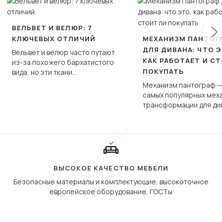
ВЕЛЬВЕТ И ВЕЛЮР: 7
КЛЮЧЕВЫХ ОТЛИЧИЙ
МЕХАНИЗМ ПАНТОГ
ДЛЯ ДИВАНА: ЧТО Э
Вельвет и велюр часто путают
КАК РАБОТАЕТ И С
из-за похожего бархатистого
ПОКУПАТЬ
вида, но эти ткани
фундаментально различаются
Механизм пантограф —
по структуре, составу и
самых популярных мех
технологии производства.
трансформации для ди
Его ещё называют «тик
«шагающей еврокнижк
сиденье не выкатывает
полу, а приподнимаетс
«перешагивает» вперё
дугообразной траекто
ВЫСОКОЕ КАЧЕСТВО МЕБЕЛИ
Безопасные материалы и комплектующие, высокоточное
европейское оборудование, ГОСТы