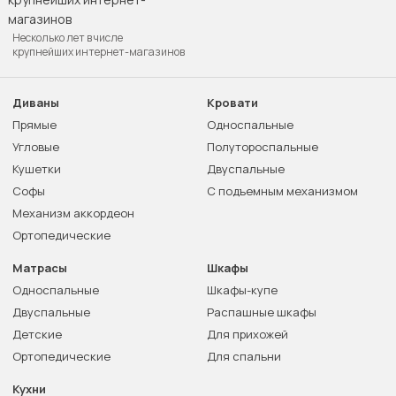
Несколько лет в числе
крупнейших интернет-магазинов
Диваны
Кровати
Прямые
Односпальные
Угловые
Полутороспальные
Кушетки
Двуспальные
Софы
С подъемным механизмом
Механизм аккордеон
Ортопедические
Матрасы
Шкафы
Односпальные
Шкафы-купе
Двуспальные
Распашные шкафы
Детские
Для прихожей
Ортопедические
Для спальни
Кухни