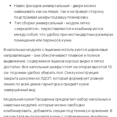
Навес фасадов универсальный - двери можно
навешивать как на левую, так и на правую сторону,
подстраивая шкафы под вашу планировку.
Тип сборки универсальный - модули легко
«зеркалятся», переставляются и комбинируются
между собой, что удобно при нестандартных размерах
помещения или переносе кухни.
В напольных модулях с ящиками используются шариковые
направляющие - они обеспечивают плавное и полное
выдвижение, содержимое ящиков хорошо видно и легко
доступно. Все напольные шкафы стоят на опорах высотой 10
см: под ними удобно убирать пол. Снизу конструкция
закрыта цоколем из ЛДСП, который формирует ровную
линию по всей длине гарнитура и придаёт кухне
завершённый вид.
Модульная кухня Пасаденна предлагает набор напольных и
навесных модулей, которые можно свободно
комбинировать, добавлять секции под технику и хранение. В
результате вы получаете кухню с современным дизайном,