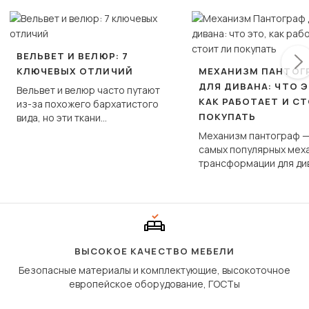
ВЕЛЬВЕТ И ВЕЛЮР: 7
КЛЮЧЕВЫХ ОТЛИЧИЙ
МЕХАНИЗМ ПАНТОГ
ДЛЯ ДИВАНА: ЧТО Э
Вельвет и велюр часто путают
КАК РАБОТАЕТ И С
из-за похожего бархатистого
ПОКУПАТЬ
вида, но эти ткани
фундаментально различаются
Механизм пантограф —
по структуре, составу и
самых популярных мех
технологии производства.
трансформации для ди
Его ещё называют «тик
«шагающей еврокнижк
сиденье не выкатывает
полу, а приподнимаетс
«перешагивает» вперё
дугообразной траекто
ВЫСОКОЕ КАЧЕСТВО МЕБЕЛИ
Безопасные материалы и комплектующие, высокоточное
европейское оборудование, ГОСТы