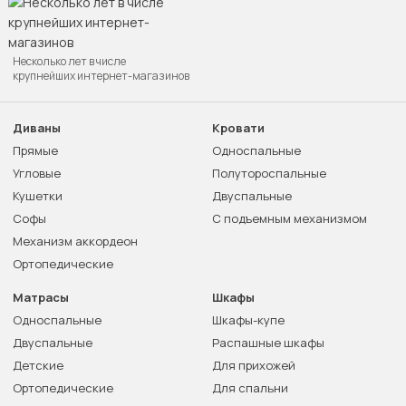
Несколько лет в числе
крупнейших интернет-магазинов
Диваны
Кровати
Прямые
Односпальные
Угловые
Полутороспальные
Кушетки
Двуспальные
Софы
С подъемным механизмом
Механизм аккордеон
Ортопедические
Матрасы
Шкафы
Односпальные
Шкафы-купе
Двуспальные
Распашные шкафы
Детские
Для прихожей
Ортопедические
Для спальни