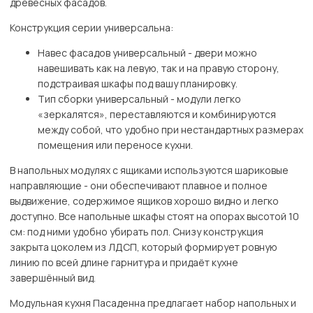
древесных фасадов.
Конструкция серии универсальна:
Навес фасадов универсальный - двери можно
навешивать как на левую, так и на правую сторону,
подстраивая шкафы под вашу планировку.
Тип сборки универсальный - модули легко
«зеркалятся», переставляются и комбинируются
между собой, что удобно при нестандартных размерах
помещения или переносе кухни.
В напольных модулях с ящиками используются шариковые
направляющие - они обеспечивают плавное и полное
выдвижение, содержимое ящиков хорошо видно и легко
доступно. Все напольные шкафы стоят на опорах высотой 10
см: под ними удобно убирать пол. Снизу конструкция
закрыта цоколем из ЛДСП, который формирует ровную
линию по всей длине гарнитура и придаёт кухне
завершённый вид.
Модульная кухня Пасаденна предлагает набор напольных и