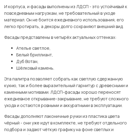
И корпуса, и фасады выполнены из ЛДСП - это устойчивый к
повседневным нагрузкам, не требовательный в уходе
материал. Он не боится ежедневного использования, его
легко протирать, а декоры долго сохраняют внешний вид.
Фасады представлены в четырёх актуальных оттенках:
Ателье светлое,
Белый бриллиант,
Дуб Вотан,
Шёлковый камень.
Эта палитра позволяет собрать как светлую сдержанную
кухню, так и более выразительный гарнитур с древесными и
каменными мотивами. ЛДСП-фасады хорошо переносят
ежедневное открывание-закрывание, не требуют сложного
ухода и остаются ровными и аккуратными в эксплуатации.
Фасады дополняют лаконичные ручки из пластика цвета
чёрный - они уже идут в комплекте, не требуют отдельного
подбора и задают чёткую графику на фоне светлых и