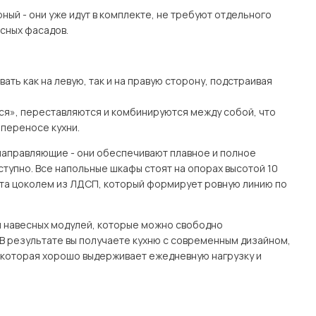
ный - они уже идут в комплекте, не требуют отдельного
есных фасадов.
ть как на левую, так и на правую сторону, подстраивая
тся», переставляются и комбинируются между собой, что
переносе кухни.
направляющие - они обеспечивают плавное и полное
тупно. Все напольные шкафы стоят на опорах высотой 10
рыта цоколем из ЛДСП, который формирует ровную линию по
и навесных модулей, которые можно свободно
 В результате вы получаете кухню с современным дизайном,
которая хорошо выдерживает ежедневную нагрузку и