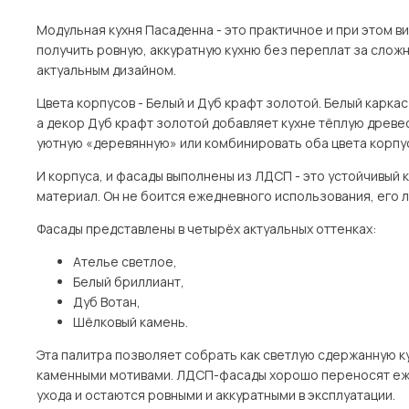
Модульная кухня Пасаденна - это практичное и при этом в
получить ровную, аккуратную кухню без переплат за слож
актуальным дизайном.
Цвета корпусов - Белый и Дуб крафт золотой. Белый карка
а декор Дуб крафт золотой добавляет кухне тёплую древ
уютную «деревянную» или комбинировать оба цвета корпус
И корпуса, и фасады выполнены из ЛДСП - это устойчивый 
материал. Он не боится ежедневного использования, его л
Фасады представлены в четырёх актуальных оттенках:
Ателье светлое,
Белый бриллиант,
Дуб Вотан,
Шёлковый камень.
Эта палитра позволяет собрать как светлую сдержанную ку
каменными мотивами. ЛДСП-фасады хорошо переносят еж
ухода и остаются ровными и аккуратными в эксплуатации.