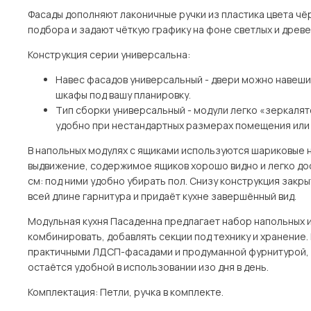
Фасады дополняют лаконичные ручки из пластика цвета чёр
подбора и задают чёткую графику на фоне светлых и древ
Конструкция серии универсальна:
Навес фасадов универсальный - двери можно навешива
шкафы под вашу планировку.
Тип сборки универсальный - модули легко «зеркаля
удобно при нестандартных размерах помещения или 
В напольных модулях с ящиками используются шариковые 
выдвижение, содержимое ящиков хорошо видно и легко дос
см: под ними удобно убирать пол. Снизу конструкция зак
всей длине гарнитура и придаёт кухне завершённый вид.
Модульная кухня Пасаденна предлагает набор напольных 
комбинировать, добавлять секции под технику и хранение.
практичными ЛДСП-фасадами и продуманной фурнитурой, 
остаётся удобной в использовании изо дня в день.
Комплектация: Петли, ручка в комплекте.