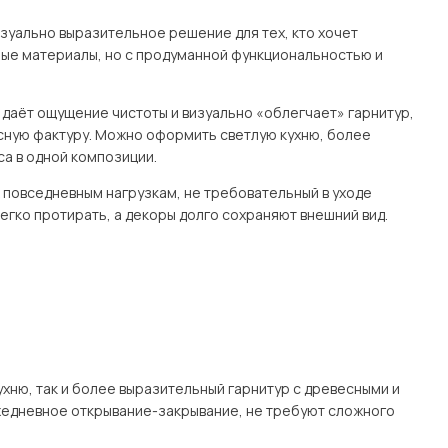
изуально выразительное решение для тех, кто хочет
ные материалы, но с продуманной функциональностью и
с даёт ощущение чистоты и визуально «облегчает» гарнитур,
есную фактуру. Можно оформить светлую кухню, более
а в одной композиции.
к повседневным нагрузкам, не требовательный в уходе
егко протирать, а декоры долго сохраняют внешний вид.
хню, так и более выразительный гарнитур с древесными и
едневное открывание-закрывание, не требуют сложного