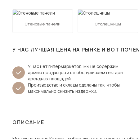
Столы и стулья
Шкафы и стеллажи
Пос
Стеновые панели
Столешницы
Комоды и тумбы
Вешалки и обувницы
Гарнитуры
У НАС ЛУЧШАЯ ЦЕНА НА РЫНКЕ И ВОТ ПОЧЕ
У нас нет гипермаркетов: мы не содержим
армию продавцов и не обслуживаем гектары
арендных площадей.
Производство и склады сделаны так, чтобы
максимально снизить издержки.
ОПИСАНИЕ
Модульная кухня Катрин - выбор для тех, кто хочет, чтобы