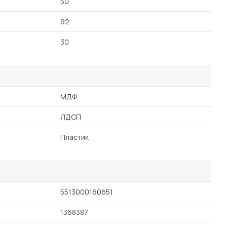
50
92
30
МДФ
ЛДСП
Пластик
5513000160651
1368387