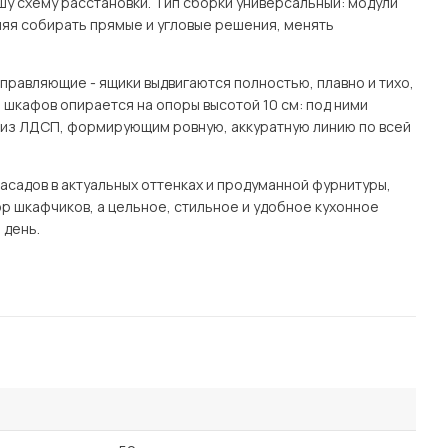
ашу схему расстановки. Тип сборки универсальный: модули
ляя собирать прямые и угловые решения, менять
правляющие - ящики выдвигаются полностью, плавно и тихо,
 шкафов опирается на опоры высотой 10 см: под ними
м из ЛДСП, формирующим ровную, аккуратную линию по всей
асадов в актуальных оттенках и продуманной фурнитуры,
ор шкафчиков, а цельное, стильное и удобное кухонное
 день.