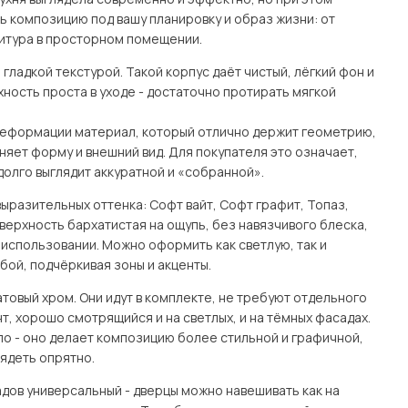
ь композицию под вашу планировку и образ жизни: от
нитура в просторном помещении.
гладкой текстурой. Такой корпус даёт чистый, лёгкий фон и
ность проста в уходе - достаточно протирать мягкой
 деформации материал, который отлично держит геометрию,
няет форму и внешний вид. Для покупателя это означает,
долго выглядит аккуратной и «собранной».
ыразительных оттенка: Софт вайт, Софт графит, Топаз,
верхность бархатистая на ощупь, без навязчивого блеска,
использовании. Можно оформить как светлую, так и
бой, подчёркивая зоны и акценты.
товый хром. Они идут в комплекте, не требуют отдельного
, хорошо смотрящийся и на светлых, и на тёмных фасадах.
ло - оно делает композицию более стильной и графичной,
лядеть опрятно.
адов универсальный - дверцы можно навешивать как на