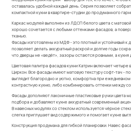
оставалась удобной каждый день. Серия позволяет собрат
компактной кухни в квартире-студии до продуманного гар
Каркас модулей выполнен из ЛДСП белого цвета с матовой 
хорошо сочетается с любыми оттенками фасадов, а поверх
тканью.
Фасады изготовлены из МДФ - это плотный и устойчивый к
позволяет делать аккуратный раскрой и долгие годы сохра
что дверцы не «ведёт», зазоры остаются ровными, а кухня 
Цветовая палитра фасадов кухни Катрин включает четыре в
Циркон. Все фасады имеют матовую текстуру софт-тач - по
выглядит благородно и уютно, комфортна при ежедневном 
контрастную кухню, либо комбинировать оттенки между со
Фасады дополняют лаконичные пластиковые ручки цвета ма
подбора и добавляют кухне аккуратный современный акцент
В навесных модулях со стеклом используется чёрное стек
слегка приглушает вид содержимого и помогает кухне выг
Конструкция продумана для гибкой планировки. Навес фас