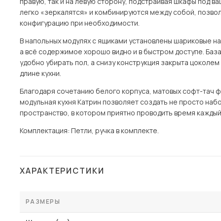
правую, так и на левую сторону, подстраивая шкафы под в
легко «зеркалятся» и комбинируются между собой, позво
конфигурацию при необходимости.
В напольных модулях с ящиками установлены шариковые на
а всё содержимое хорошо видно и в быстром доступе. База
удобно убирать пол, а снизу конструкция закрыта цоколе
длине кухни.
Благодаря сочетанию белого корпуса, матовых софт-тач ф
модульная кухня Катрин позволяет создать не просто наб
пространство, в котором приятно проводить время каждый
Комплектация: Петли, ручка в комплекте.
ХАРАКТЕРИСТИКИ
РАЗМЕРЫ